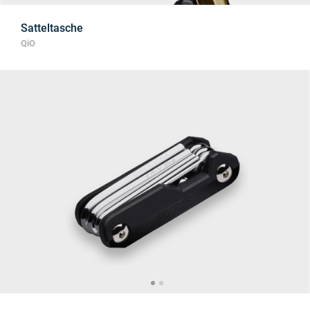
Satteltasche
QiO