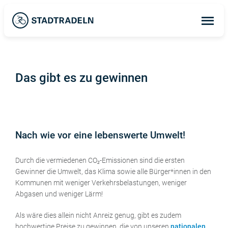
Op
ma
me
Das gibt es zu gewinnen
Nach wie vor eine lebenswerte Umwelt!
Durch die vermiedenen CO₂-Emissionen sind die ersten
Gewinner die Umwelt, das Klima sowie alle Bürger*innen in den
Kommunen mit weniger Verkehrsbelastungen, weniger
Abgasen und weniger Lärm!
Als wäre dies allein nicht Anreiz genug, gibt es zudem
hochwertige Preise zu gewinnen, die von unseren
nationalen