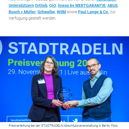
Unterstützern
Ortlieb
,
QiO
,
linexo by WERTGARANTIE
,
ABUS
,
Busch + Müller
,
Schwalbe
,
WSM
sowie
Paul Lange & Co.
zur
Verfügung gestellt werden.
Preisverleihung bei der STADTRADELN-Abschlussveranstaltung in Berlin, Foto: