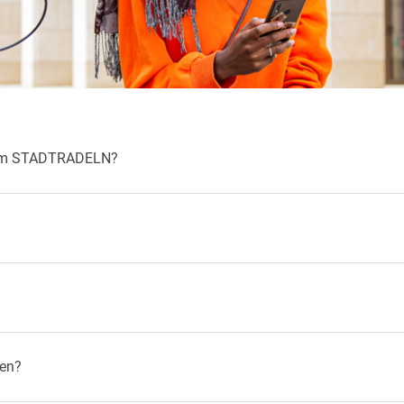
beim STADTRADELN?
hen?