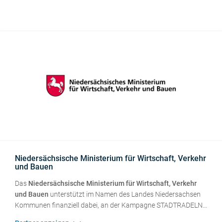
verkehrspolitischer Verein und als Fahrradlobby setzen wir uns
für eine sichere und durchgängige Radverkehrsinfrastruktur
ein. Zur Erreichung dieses Zieles arbeiten wir auf allen Ebenen
mit der Politik, den Verwaltungen und allen Verbänden im
Interesse des Radverkehrs zusammen.
Niedersächsische Ministerium für Wirtschaft, Verkehr
und Bauen
Das
Niedersächsische Ministerium für Wirtschaft, Verkehr
und Bauen
unterstützt im Namen des Landes Niedersachsen
Kommunen finanziell dabei, an der Kampagne STADTRADELN
teilzunehmen. Das Ministerium erweitert so seinen Beitrag zur