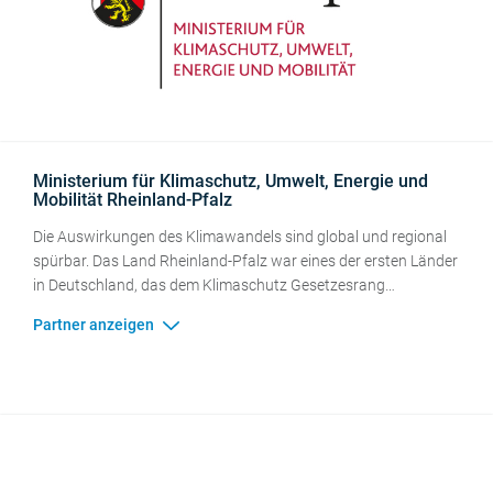
Ministerium für Klimaschutz, Umwelt, Energie und
Mobilität Rheinland-Pfalz
Die Auswirkungen des Klimawandels sind global und regional
spürbar. Das Land Rheinland-Pfalz war eines der ersten Länder
in Deutschland, das dem Klimaschutz Gesetzesrang
eingeräumt hat und möchte seinen Beitrag dazu leisten, die
globale Erderwärmung auf 1,5° C zu begrenzen. Um weitere
messbare Erfolge im Klimaschutz zu erzielen, bedarf es ganz
konkreter Maßnahmen vor Ort in den Städten und Gemeinden.