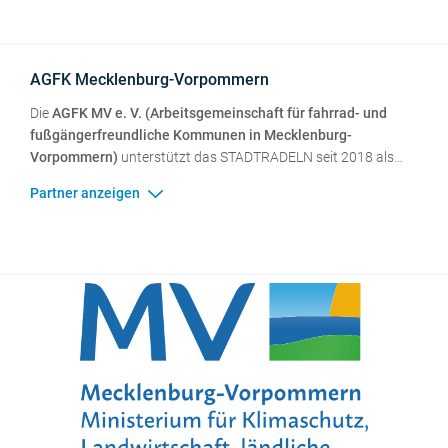
AGFK Mecklenburg-Vorpommern
Die
AGFK MV e. V. (Arbeitsgemeinschaft für fahrrad- und
fußgängerfreundliche Kommunen in Mecklenburg-
Vorpommern)
unterstützt das STADTRADELN seit 2018 als
Partner. Die AGFK MV hat sich im Oktober 2020 als Verein
gegründet und hat mittlerweile mehr als 30 kommunale
Mitglieder (Stand: Anfang 2024). Eine wesentliche Aufgabe der
AGFK MV ist die Förderung von Vernetzung und Austausch
zum Radverkehr in Politik und Verwaltung sowie die
Organisation von Fachworkshops. Seit Anfang 2020
organisiert die AGFK MV am Anfang eines jeden Jahres einen
"Best Practice"-Austausch der STADTRADELN-
Koordinator*innen in Mecklenburg-Vorpommern.