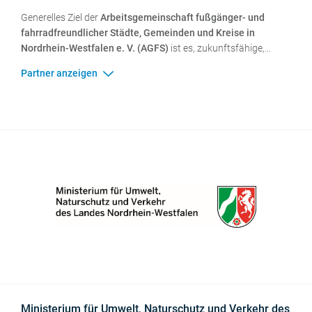
Generelles Ziel der
Arbeitsgemeinschaft fußgänger- und
fahrradfreundlicher Städte, Gemeinden und Kreise in
Nordrhein-Westfalen e. V. (AGFS)
ist es, zukunftsfähige,
belebte und wohnliche Städte zu gestalten. Städte in denen
ihre Bewohner gerne leben und wo individuelle Bewegung in
Alltag und Freizeit Spaß macht. Städte mit Lebens- und
Bewegungsqualität zeichnen sich nicht allein durch eine hohe
Erreichbarkeit und Zugänglichkeit für alle Verkehrsteilnehmer
aus, sondern bieten insbesondere optimale Bedingungen für
Nahmobilität, Nahversorgung und Naherholung. Dafür setzt
sich die AGFS ein.
Ministerium für Umwelt, Naturschutz und Verkehr des