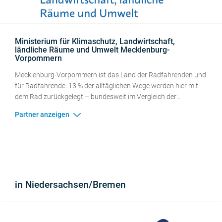
Ministerium für Klimaschutz, Landwirtschaft,
ländliche Räume und Umwelt Mecklenburg-
Vorpommern
Mecklenburg-Vorpommern ist das Land der Radfahrenden und
für Radfahrende. 13 % der alltäglichen Wege werden hier mit
dem Rad zurückgelegt – bundesweit im Vergleich der
Flächenländer ein Spitzenwert. Unser Land als Fahrradland für
Einheimische und Gäste noch attraktiver zu machen und noch
mehr Menschen aufs Rad bringen, das ist das Ziel, das sich das
Ministerium für Klimaschutz, Landwirtschaft, ländliche
Räume und Umwelt Mecklenburg-Vorpommern
gesteckt hat.
Darüber hinaus ist die Förderung des Radverkehrs ein
wichtiger Baustein, um den Klimaschutzzielen des Landes
in Niedersachsen/Bremen
gerecht zu werden.