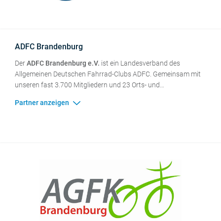
ADFC Brandenburg
Der
ADFC Brandenburg e.V.
ist ein Landesverband des
Allgemeinen Deutschen Fahrrad-Clubs ADFC. Gemeinsam mit
unseren fast 3.700 Mitgliedern und 23 Orts- und
Regionalgruppen setzen wir uns für ein fahrradfreundliches
Brandenburg ein und sind im ganzen Land präsent. Wir werben
in Politik, Ministerien und Verbänden für eine Verkehrspolitik,
die die Potentiale des Fahrrads ausschöpft und die
Verkehrswende mit dem Rad auf die Straße bringt. Dabei steht
die Entwicklung einer umfassenden Radverkehrsinfrastruktur
im Mittelpunkt: ein einheitliches Radverkehrssystem mit hohen
Qualitätsstandards und guten Serviceeinrichtungen. Mehr
Infos zum Landesverband und Kontakte: