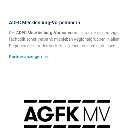
Aktivitäten des Landes zur Stärkung des Fuß- und Radverkehrs
auf
nahmobil-hessen.de
ADFC Mecklenburg-Vorpommern
Der
ADFC Mecklenburg-Vorpommern
ist als gemeinnütziger,
fachpolitischer Verband mit sieben Regionalgruppen in allen
Regionen des Landes vertreten. Neben unserem jährlichen
Angebot von derzeit mehr als 300 Radtouren, verstehen wir
uns vor Ort und auch auf Landesebene als der Fachverband,
der seit vielen Jahren im politischen Raum auf Orts-, Stadt-,
Kreis- und Landesebene aktiv für #MEHRPLATZFÜRSRAD
kämpft. Wir kämpfen für einen höheren Stellenwert des
Fahrrades im öffentlichen Raum. Wer von Straßenverkehr
spricht, wer Verantwortung für die Planung trägt, der muss
auch immer das Fahrrad mitdenken. STADTRADELN in
Mecklenburg-Vorpommern ist für uns seit Jahren von hohem
Stellenwert, denn es hat deutlichen Einfluss auf das öffentliche
Bewusstsein und die politischen Entscheidungsträger*innen.
Wer Radfahren selbst erfahren hat, entwickelt ein anderes
Bewusstsein für die Problemlagen.