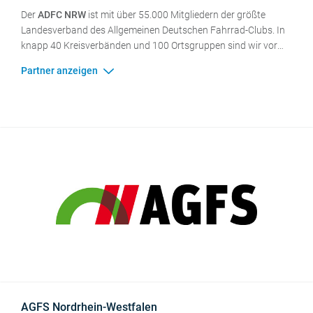
Der
ADFC NRW
ist mit über 55.000 Mitgliedern der größte
Landesverband des Allgemeinen Deutschen Fahrrad-Clubs. In
knapp 40 Kreisverbänden und 100 Ortsgruppen sind wir vor
Ort aktiv. Wir setzen uns für eine umweltfreundliche
Verkehrspolitik ein, fahren gemeinsam Touren und beraten in
allen Fragen rund um das Fahrrad. Als Landesverband werben
wir in Politik, Ministerien und Verbänden für eine
Verkehrspolitik, die die Potentiale des Fahrrads ausschöpft.
Dabei steht die Entwicklung einer umfassenden
Radverkehrsinfrastruktur im Mittelpunkt: ein einheitliches
Radverkehrssystem für Alltags-, Freizeit- und
Urlaubsradfahrer*innen mit hohen Qualitätsstandards und
guten Serviceeinrichtungen. Auch dank unserer Arbeit gilt
Nordrhein-Westfalen als "Fahrradland Nr. 1" in Deutschland.
AGFS Nordrhein-Westfalen