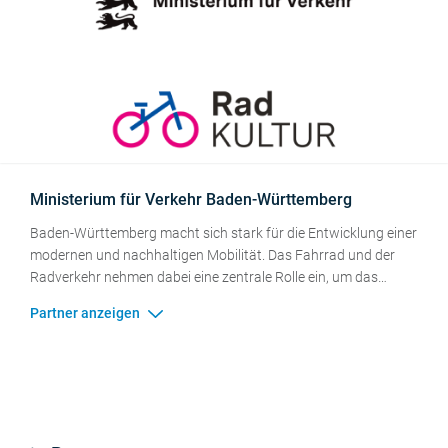
Ministerium für Verkehr Baden-Württemberg
Baden-Württemberg macht sich stark für die Entwicklung einer
modernen und nachhaltigen Mobilität. Das Fahrrad und der
Radverkehr nehmen dabei eine zentrale Rolle ein, um das
Mobilitätsverhalten im Land dauerhaft zukunftsfähig zu
gestalten. Das
Ministerium für Verkehr Baden-Württemberg
hat im Jahr 2012 die Initiative RadKULTUR gestartet, um
gemeinsam mit den Kommunen den Spaß am Radfahren zu
fördern und die Menschen zu motivieren, in ihrem Alltag ganz
selbstverständlich aufs Rad zu steigen. Das STADTRADELN ist
hierbei ein entscheidender Erfolgsfaktor. Nach dem tollen