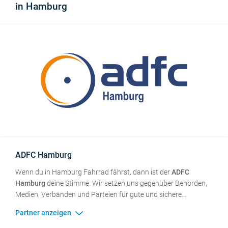
in Hamburg
dem Weser-Radweg führt zudem einer der meist befahrenen
Radfernwege Deutschlands durch die Hansestadt.
ADFC Hamburg
Wenn du in Hamburg Fahrrad fährst, dann ist der
ADFC
Hamburg
deine Stimme. Wir setzen uns gegenüber Behörden,
Medien, Verbänden und Parteien für gute und sichere
Radverkehrsbedingungen ein. Für Radfahrende aller
Altersgruppen, für aktiven Klimaschutz, für zukunftsfähige