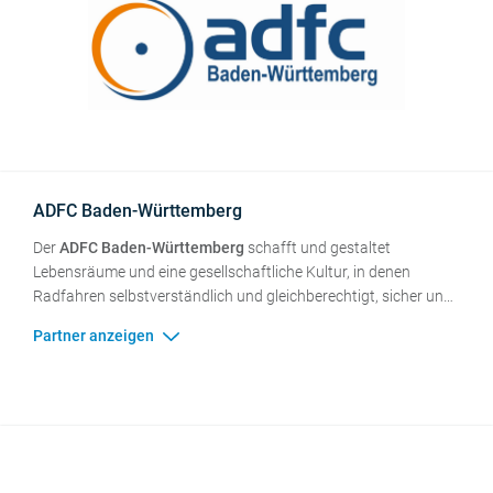
ADFC Baden-Württemberg
Der
ADFC Baden-Württemberg
schafft und gestaltet
Lebensräume und eine gesellschaftliche Kultur, in denen
Radfahren selbstverständlich und gleichberechtigt, sicher und
komfortabel ist – für alle Menschen in Baden-Württemberg.
Zur Erreichung dieser Ziele arbeiten wir auf allen Ebenen mit
der Politik, den Verwaltungen und allen Verbänden im Interesse
des Radverkehrs zusammen. Als verkehrspolitischer Verein
und als Fahrradlobby vertreten wir auf Landesebene die
Interessen der Alltags- und Freizeitradfahrer*innen. Der ADFC
Baden-Württemberg mit seinen 25.000 Mitgliedern ist in 60
Kreis- und Ortsgruppen organisiert.