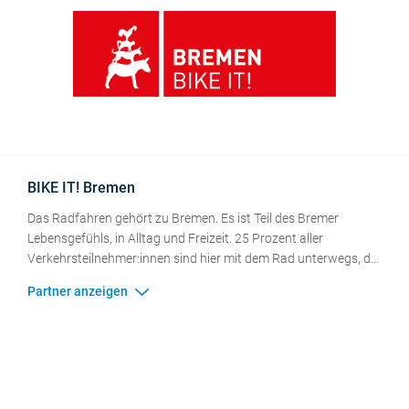
BIKE IT! Bremen
Das Radfahren gehört zu Bremen. Es ist Teil des Bremer
Lebensgefühls, in Alltag und Freizeit. 25 Prozent aller
Verkehrsteilnehmer:innen sind hier mit dem Rad unterwegs, der
ADFC-Fahrradklima-Test bescheinigt Bremen bestes
Fahrradklima. Radaffine Akteur:innen und Initiativen,
Manufakturen und Händler:innen sind fester Bestandteil der
Fahrradkultur Bremens, mit kleinen und großen
Veranstaltungen, Touren und Expos rund ums Rad. Das Projekt
„
BIKE IT!
“ bietet Fahrradinspiration, Service und
Veranstaltungen für Bremer:innen und die Gäste der Stadt. Mit