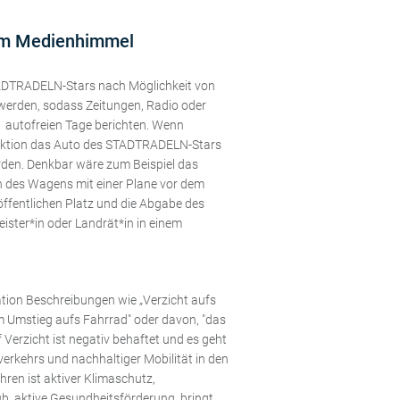
m Medienhimmel
TADTRADELN-Stars nach Möglichkeit von
 werden, sodass Zeitungen, Radio oder
1 autofreien Tage berichten. Wenn
 Aktion das Auto des STADTRADELN-Stars
den. Denkbar wäre zum Beispiel das
n des Wagens mit einer Plane vor dem
ffentlichen Platz und die Abgabe des
ister*in oder Landrät*in in einem
tion Beschreibungen wie „Verzicht aufs
om Umstieg aufs Fahrrad" oder davon, "das
f Verzicht ist negativ behaftet und es geht
verkehrs und nachhaltiger Mobilität in den
hren ist aktiver Klimaschutz,
, aktive Gesundheitsförderung, bringt