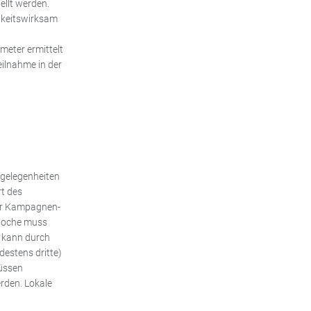
llt werden.
hkeitswirksam
eter ermittelt
ilnahme in der
gelegenheiten
t des
der Kampagnen-
-Woche muss
s kann durch
destens dritte)
müssen
rden. Lokale