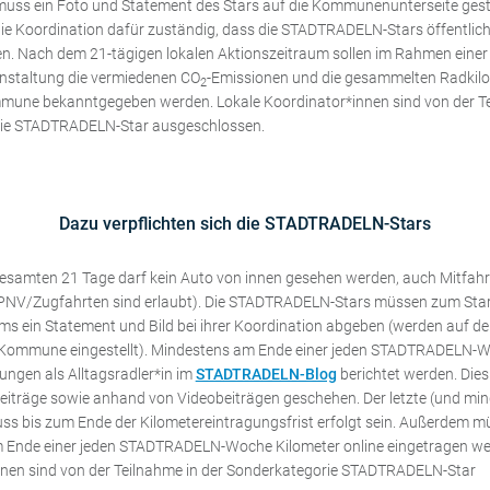
uss ein Foto und Statement des Stars auf die Kommunenunterseite geste
ie Koordination dafür zuständig, dass die STADTRADELN-Stars öffentlic
en. Nach dem 21-tägigen lokalen Aktionszeitraum sollen im Rahmen einer
nstaltung die vermiedenen CO
-Emissionen und die gesammelten Radkilom
2
mune bekanntgegeben werden. Lokale Koordinator*innen sind von der Te
ie STADTRADELN-Star ausgeschlossen.
Dazu verpflichten sich die STADTRADELN-Stars
samten 21 Tage darf kein Auto von innen gesehen werden, auch Mitfahr
ÖPNV/Zugfahrten sind erlaubt). Die STADTRADELN-Stars müssen zum Star
ms ein Statement und Bild bei ihrer Koordination abgeben (werden auf 
r Kommune eingestellt). Mindestens am Ende einer jeden STADTRADELN
rungen als Alltagsradler*in im
STADTRADELN-Blog
berichtet werden. Die
beiträge sowie anhand von Videobeiträgen geschehen. Der letzte (und min
ss bis zum Ende der Kilometereintragungsfrist erfolgt sein. Außerdem 
 Ende einer jeden STADTRADELN-Woche Kilometer online eingetragen we
nen sind von der Teilnahme in der Sonderkategorie STADTRADELN-Star