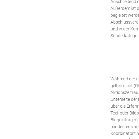
Anschließend m
Außerdem ist d
begleitet werd
Abschlussvera
und in der Kom
Sonderkategor
Während der ge
gelten nicht (
Aktionszeitrau
Unterseite de
über die Erfah
Text-oder Bild
Blogeintrag mu
mindestens am
Koordinator*in