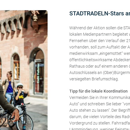
STADTRADELN-Stars a
Während der Aktion sollen die S
lokalen Medienpartnern begleitet
Fernsehen über den Verlauf der 2
vorhanden, soll zum Auftakt der
medienwirksam „eingemottet“ wer
öffentlichkeitswirksame Abdecke
Rathaus oder auf einem anderen ö
Autoschlüssels an (Ober)Bürgerme
versiegelten Briefumschlag.
Tipp für die lokale Koordination
Vermeiden Sie in Ihrer Kommunika
Auto“ und schreiben Sie lieber "v
Auto stehen zu lassen". Der Begrif
darum, die vielen Vorteile des Rad
Vordergrund zu stellen. Fahrradfa
Lärmminderung, weniger Feinstaub