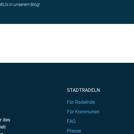
ELN in unserem Blog!
STADTRADELN
Für Radelnde
Für Kommunen
r des
FAQ
elt
Presse