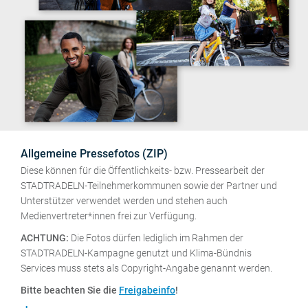
Allgemeine Pressefotos (ZIP)
Diese können für die Öffentlichkeits- bzw. Pressearbeit der
STADTRADELN-Teilnehmerkommunen sowie der Partner und
Unterstützer verwendet werden und stehen auch
Medienvertreter*innen frei zur Verfügung.
ACHTUNG:
Die Fotos dürfen lediglich im Rahmen der
STADTRADELN-Kampagne genutzt und Klima-Bündnis
Services muss stets als Copyright-Angabe genannt werden.
Bitte beachten Sie die
Freigabeinfo
!