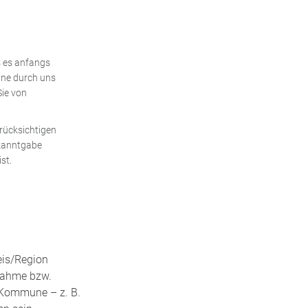
 es anfangs
une durch uns
Sie von
rücksichtigen
ekanntgabe
st.
eis/Region
lnahme bzw.
 Kommune – z. B.