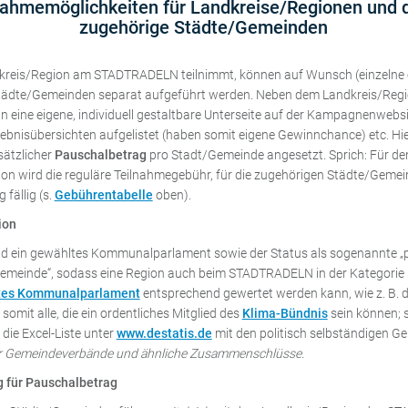
nahmemöglichkeiten für Landkreise/Regionen und 
zugehörige Städte/Gemeinden
kreis/Region am STADTRADELN teilnimmt, können auf Wunsch (einzelne o
tädte/Gemeinden separat aufgeführt werden. Neben dem Landkreis/Regi
n eine eigene, individuell gestaltbare Unterseite auf der Kampagnenwebsi
ebnisübersichten aufgelistet (haben somit eigene Gewinnchance) etc. Hier
usätzlicher
Pauschalbetrag
pro Stadt/Gemeinde angesetzt. Sprich: Für de
on wird die reguläre Teilnahmegebühr, für die zugehörigen Städte/Gemei
fällig (s.
Gebührentabelle
oben).
ion
d ein gewähltes Kommunalparlament sowie der Status als sogenannte „p
Gemeinde“, sodass eine Region auch beim STADTRADELN in der Kategorie
stes Kommunalparlament
entsprechend gewertet werden kann, wie z. B. d
omit alle, die ein ordentliches Mitglied des
Klima-Bündnis
sein können; 
 die Excel-Liste unter
www.destatis.de
mit den politisch selbständigen G
für Gemeindeverbände und ähnliche Zusammenschlüsse.
 für Pauschalbetrag