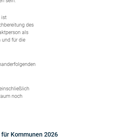
n sein.
ist
achbereitung des
ktperson als
 und für die
inanderfolgenden
inschließlich
traum noch
 für Kommunen 2026