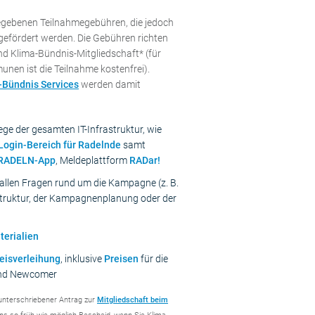
gebenen Teilnahmegebühren, die jedoch
 gefördert werden. Die Gebühren richten
d Klima-Bündnis-Mitgliedschaft* (für
en ist die Teilnahme kostenfrei).
-Bündnis Services
werden damit
ge der gesamten IT-Infrastruktur, wie
Login-Bereich für Radelnde
samt
RADELN-App
, Meldeplattform
RADar!
llen Fragen rund um die Kampagne (z. B.
struktur, der Kampagnenplanung oder der
erialien
eisverleihung
, inklusive
Preisen
für die
und Newcomer
 unterschriebener Antrag zur
Mitgliedschaft beim