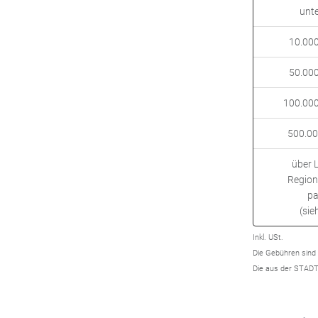
unt
10.000
50.000
100.000
500.00
über 
Regio
pa
(sie
Inkl. USt.
Die Gebühren sind 
Die aus der STADT