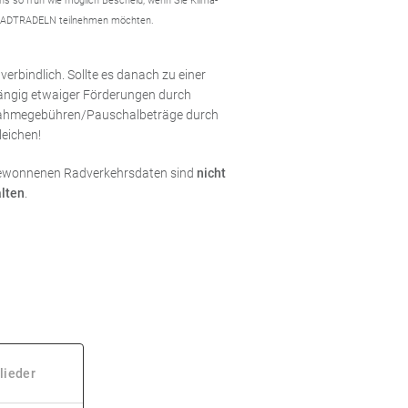
uns so früh wie möglich Bescheid, wenn Sie Klima-
STADTRADELN teilnehmen möchten.
rbindlich. Sollte es danach zu einer
ängig etwaiger Förderungen durch
ilnahmegebühren/Pauschalbeträge durch
eichen!
ewonnenen Radverkehrsdaten sind
nicht
lten
.
lieder