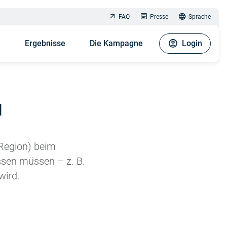
FAQ
Presse
Sprache
n
Ergebnisse
Die Kampagne
Login
N
 Region) beim
sen müssen – z. B.
wird.