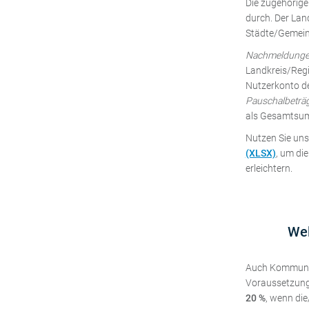
Die zugehörig
durch. Der Land
Städte/Gemein
Nachmeldungen
Landkreis/Regi
Nutzerkonto der
Pauschalbeträ
als Gesamtsumm
Nutzen Sie un
(XLSX)
, um di
erleichtern.
Wel
Auch Kommunen
Voraussetzunge
20 %
, wenn die