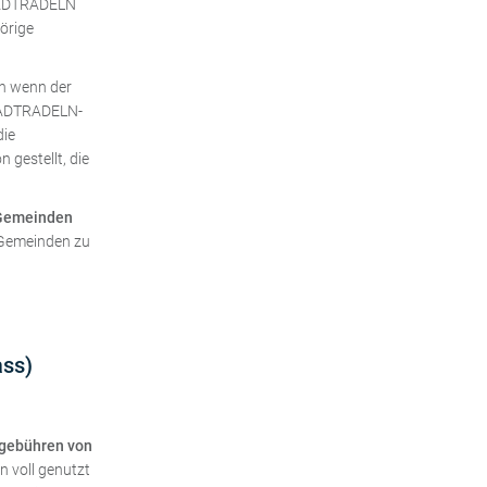
TADTRADELN
örige
h wenn der
STADTRADELN-
die
 gestellt, die
/Gemeinden
/Gemeinden zu
ass)
egebühren von
n voll genutzt