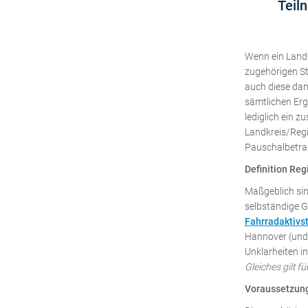
Teil
Wenn ein Land
zugehörigen S
auch diese dan
sämtlichen Erg
lediglich ein z
Landkreis/Regi
Pauschalbetrag 
Definition Reg
Maßgeblich sin
selbständige 
Fahrradaktiv
Hannover (und s
Unklarheiten in
Gleiches gilt 
Voraussetzung