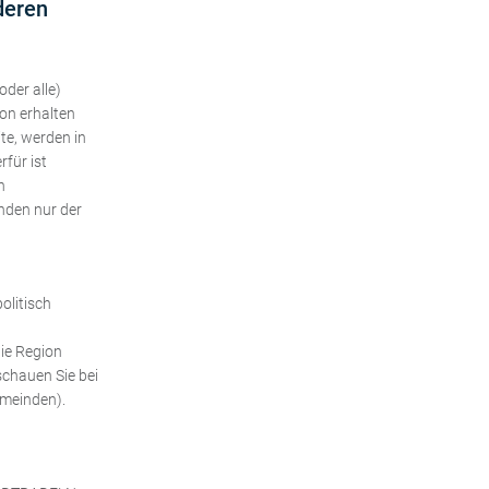
deren
der alle)
on erhalten
te, werden in
für ist
n
nden nur der
olitisch
ie Region
schauen Sie bei
emeinden).