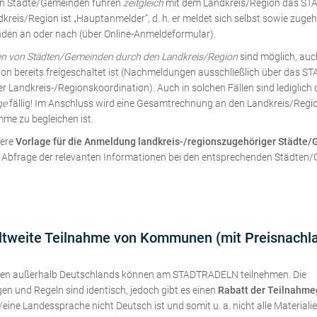
en Städte/Gemeinden führen
zeitgleich
mit dem Landkreis/Region das S
kreis/Region ist „Hauptanmelder“, d. h. er meldet sich selbst sowie zugeh
den an oder nach (über Online-Anmeldeformular).
 von Städten/Gemeinden durch den Landkreis/Region
sind möglich, auc
on bereits freigeschaltet ist (Nachmeldungen ausschließlich über das 
 Landkreis-/Regionskoordination). Auch in solchen Fällen sind lediglich 
ge
fällig! Im Anschluss wird eine Gesamtrechnung an den Landkreis/Region
e zu begleichen ist.
sere
Vorlage für die Anmeldung landkreis-/regionszugehöriger Städte
e Abfrage der relevanten Informationen bei den entsprechenden Städten
tweite Teilnahme von Kommunen (mit Preisnachl
 außerhalb Deutschlands können am STADTRADELN teilnehmen. Die
n und Regeln sind identisch, jedoch gibt es einen
Rabatt der Teilnahm
/eine Landessprache nicht Deutsch ist und somit u. a. nicht alle Materialie