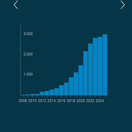
Teilnehmerkommunen
aktive Radelnde
3.000
2.000
Parlamentarier*innen
Teams
1.000
2008
2010
2012
2014
2016
2018
2020
2022
2024
geradelte km
t CO
-Vermeidung
2