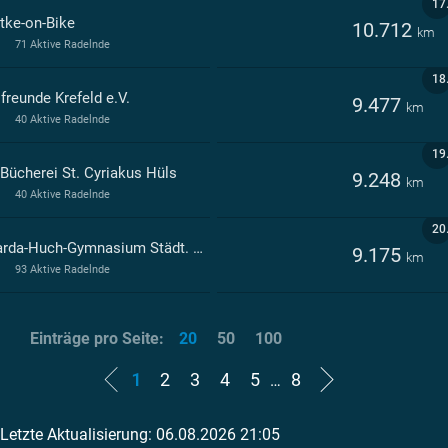
17
tke-on-Bike
10.712
km
71 Aktive Radelnde
18
freunde Krefeld e.V.
9.477
km
40 Aktive Radelnde
19
 Bücherei St. Cyriakus Hüls
9.248
km
40 Aktive Radelnde
20
Ricarda-Huch-Gymnasium Städt. Gymnasium Krefeld
9.175
km
93 Aktive Radelnde
Einträge pro Seite:
20
50
100
1
2
3
4
5
8
…
Letzte Aktualisierung: 06.08.2026 21:05