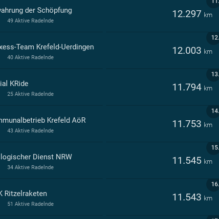
11
ahrung der Schöpfung
12.297
km
49 Aktive Radelnde
12
xess-Team Krefeld-Uerdingen
12.003
km
40 Aktive Radelnde
13
ial KRide
11.794
km
25 Aktive Radelnde
14
munalbetrieb Krefeld AöR
11.753
km
43 Aktive Radelnde
15
logischer Dienst NRW
11.545
km
34 Aktive Radelnde
16
 Ritzelraketen
11.543
km
51 Aktive Radelnde