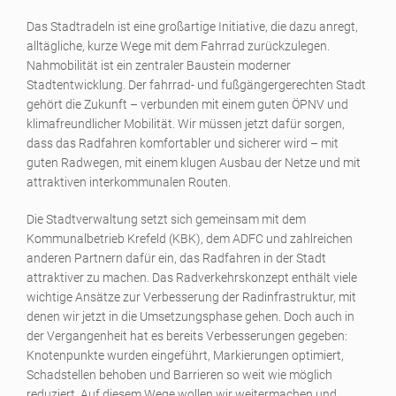
Das Stadtradeln ist eine großartige Initiative, die dazu anregt,
alltägliche, kurze Wege mit dem Fahrrad zurückzulegen.
Nahmobilität ist ein zentraler Baustein moderner
Stadtentwicklung. Der fahrrad- und fußgängergerechten Stadt
gehört die Zukunft – verbunden mit einem guten ÖPNV und
klimafreundlicher Mobilität. Wir müssen jetzt dafür sorgen,
dass das Radfahren komfortabler und sicherer wird – mit
guten Radwegen, mit einem klugen Ausbau der Netze und mit
attraktiven interkommunalen Routen.
Die Stadtverwaltung setzt sich gemeinsam mit dem
Kommunalbetrieb Krefeld (KBK), dem ADFC und zahlreichen
anderen Partnern dafür ein, das Radfahren in der Stadt
attraktiver zu machen. Das Radverkehrskonzept enthält viele
wichtige Ansätze zur Verbesserung der Radinfrastruktur, mit
denen wir jetzt in die Umsetzungsphase gehen. Doch auch in
der Vergangenheit hat es bereits Verbesserungen gegeben:
Knotenpunkte wurden eingeführt, Markierungen optimiert,
Schadstellen behoben und Barrieren so weit wie möglich
reduziert. Auf diesem Wege wollen wir weitermachen und