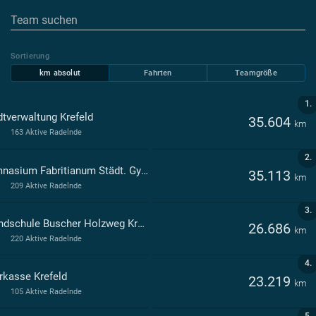
Sortierung
km absolut
Fahrten
Teamgröße
1.
dtverwaltung Krefeld
35.604
km
163 Aktive Radelnde
2.
Gymnasium Fabritianum Städt. Gymnasium - Sekundarstufen I und II - Krefeld
35.113
km
209 Aktive Radelnde
3.
Grundschule Buscher Holzweg Krefeld
26.686
km
220 Aktive Radelnde
4.
rkasse Krefeld
23.219
km
105 Aktive Radelnde