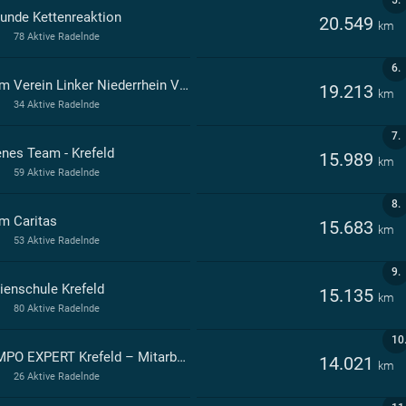
5.
unde Kettenreaktion
20.549
km
78 Aktive Radelnde
6.
Team Verein Linker Niederrhein VLN-Krefeld
19.213
km
34 Aktive Radelnde
7.
enes Team - Krefeld
15.989
km
59 Aktive Radelnde
8.
m Caritas
15.683
km
53 Aktive Radelnde
9.
ienschule Krefeld
15.135
km
80 Aktive Radelnde
10
COMPO EXPERT Krefeld – Mitarbeitende bewegen was!
14.021
km
26 Aktive Radelnde