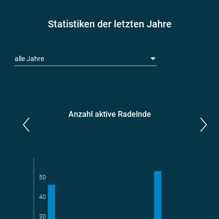
Statistiken der letzten Jahre
alle Jahre
Anzahl aktive Radelnde
Parlamentarier*innen
aktive Radelnde
50
40
Teams
geradelte km
30