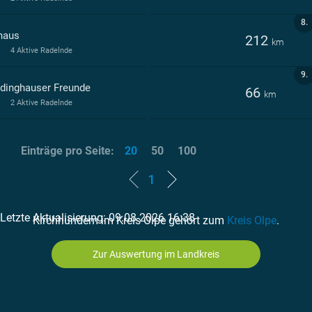
8.
haus
212
km
4 Aktive Radelnde
9.
dinghauser Freunde
66
km
2 Aktive Radelnde
Einträge pro Seite:
20
50
100
1
Letzte Aktualisierung: 09.08.2026 16:38
Kirchhundem im Kreis Olpe gehört zum
Kreis Olpe
.
Zur Auswertung im Landkreis