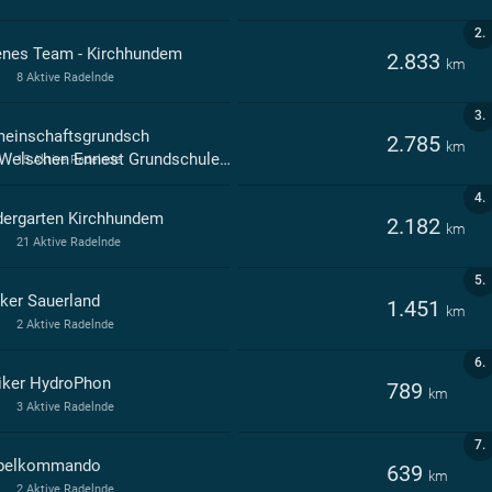
2.
enes Team - Kirchhundem
2.833
km
8 Aktive Radelnde
3.
einschaftsgrundsch
2.785
km
chen Ennest Grundschule der Gemeinde Kirchhundem - - Kirchhundem
15 Aktive Radelnde
4.
dergarten Kirchhundem
2.182
km
21 Aktive Radelnde
5.
iker Sauerland
1.451
km
2 Aktive Radelnde
6.
iker HydroPhon
789
km
3 Aktive Radelnde
7.
belkommando
639
km
2 Aktive Radelnde