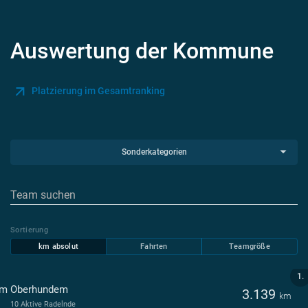
Auswertung der Kommune
Platzierung im Gesamtranking
Sonderkategorien
Sortierung
km absolut
Fahrten
Teamgröße
1.
m Oberhundem
3.139
km
10 Aktive Radelnde