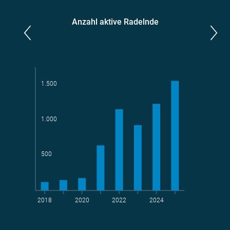
Anzahl aktive Radelnde
Parlamentarier*innen
aktive Radelnde
1.500
1.000
Teams
geradelte km
500
2018
2020
2022
2024
t CO
-Vermeidung
2