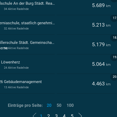
Realschule An der Burg Städt. Realschule Herne
5.689
km
34 Aktive Radelnde
17
Hiberniaschule, staatlich genehmigte Gesamtschule u. Kolleg e.A. in freier Trägersch.d. Schulv.d. Hiberniasch. e.V. Herne
5.213
km
32 Aktive Radelnde
18
Schillerschule Städt. Gemeinschaftsgrundschu
5.179
km
Herne
96 Aktive Radelnde
19
a Löwenherz
5.064
km
24 Aktive Radelnde
20
26 Gebäudemanagement
4.463
km
13 Aktive Radelnde
Einträge pro Seite:
20
50
100
1
2
3
4
5