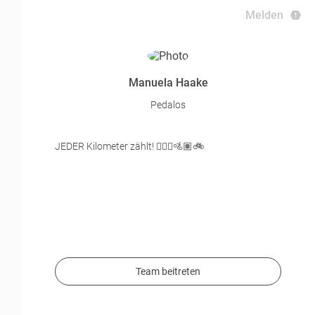
Melden
Manuela Haake
Pedalos
JEDER Kilometer zählt! 🚴🏽‍♂️🚵🏽🚲
Team beitreten