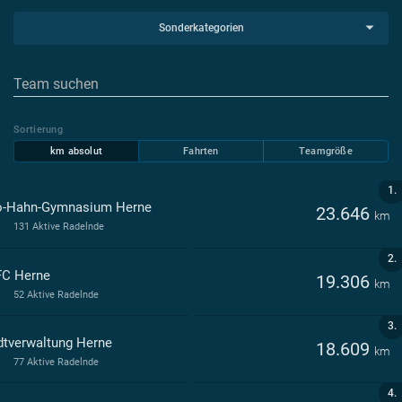
Sonderkategorien
Sortierung
km absolut
Fahrten
Teamgröße
1.
o-Hahn-Gymnasium Herne
23.646
km
131 Aktive Radelnde
2.
C Herne
19.306
km
52 Aktive Radelnde
3.
dtverwaltung Herne
18.609
km
77 Aktive Radelnde
4.