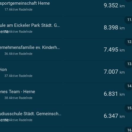
sportgemeinschaft Herne
9.352
km
17 Aktive Radelnde
11
Schule am Eickeler Park Städt. Gemeinschaftsgrundschu
8.398
km
Herne
72 Aktive Radelnde
12
Unternehmensfamilie ev. Kinderheim Herne
7.495
km
36 Aktive Radelnde
13
vion
7.007
km
37 Aktive Radelnde
14
enes Team - Herne
6.831
km
38 Aktive Radelnde
15
Claudiusschule Städt. Gemeinschaftsgrundschu
6.347
km
Herne
31 Aktive Radelnde
16