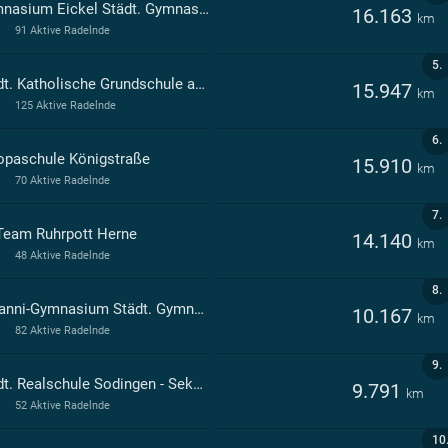
Gymnasium Eickel Städt. Gymnasium Herne
16.163
km
91 Aktive Radelnde
5.
Städt. Katholische Grundschule an der Bergstraße Herne
15.947
km
125 Aktive Radelnde
6.
opaschule Königstraße
15.910
km
70 Aktive Radelnde
7.
 Team Ruhrpott Herne
14.140
km
48 Aktive Radelnde
8.
Haranni-Gymnasium Städt. Gymnasium Herne
10.167
km
82 Aktive Radelnde
9.
Städt. Realschule Sodingen - Sekundarstufe I - Herne
9.791
km
52 Aktive Radelnde
10