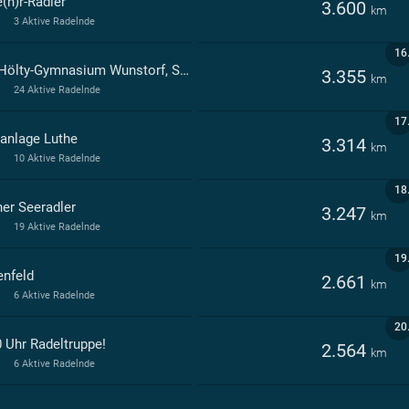
(h)r-Radler
3.600
km
3 Aktive Radelnde
16
GY Hölty-Gymnasium Wunstorf, Stadt
3.355
km
24 Aktive Radelnde
17
ranlage Luthe
3.314
km
10 Aktive Radelnde
18
her Seeradler
3.247
km
19 Aktive Radelnde
19
enfeld
2.661
km
6 Aktive Radelnde
20
0 Uhr Radeltruppe!
2.564
km
6 Aktive Radelnde