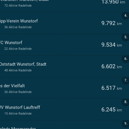
13.950
km
72 Aktive Radelnde
4.
ipp-Verein Wunstorf
9.792
km
36 Aktive Radelnde
5.
C Wunstorf
9.534
km
22 Aktive Radelnde
6.
Oststadt Wunstorf, Stadt
6.602
km
48 Aktive Radelnde
7.
 der Vielfalt
6.517
km
26 Aktive Radelnde
8.
WV Wunstorf Lauftreff
6.245
km
15 Aktive Radelnde
9.