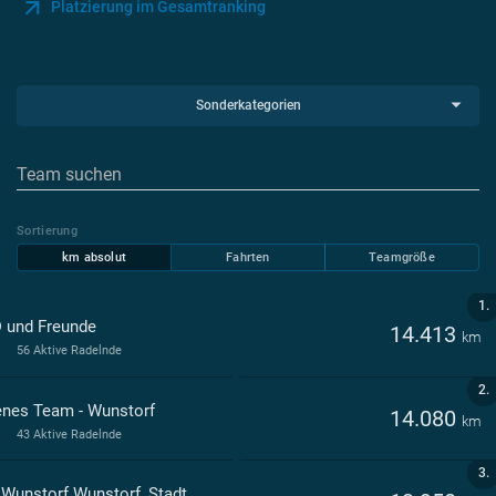
Platzierung im Gesamtranking
Sonderkategorien
Sortierung
km absolut
Fahrten
Teamgröße
1.
 und Freunde
14.413
km
56 Aktive Radelnde
2.
enes Team - Wunstorf
14.080
km
43 Aktive Radelnde
3.
 Wunstorf Wunstorf, Stadt