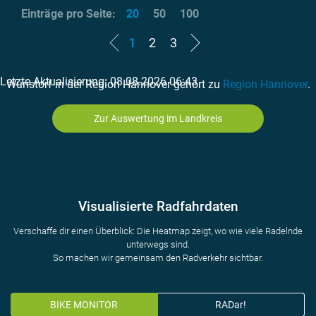
Einträge pro Seite:
20
50
100
1
2
3
Letzte Aktualisierung: 08.08.2026 06:43
Wunstorf in der Region Hannover gehört zu
Region Hannover
.
Zur Auswertung im Landkreis
Visualisierte Radfahrdaten
Verschaffe dir einen Überblick: Die Heatmap zeigt, wo wie viele Radelnde
unterwegs sind.
So machen wir gemeinsam den Radverkehr sichtbar.
BIKE MONITOR
RADar!