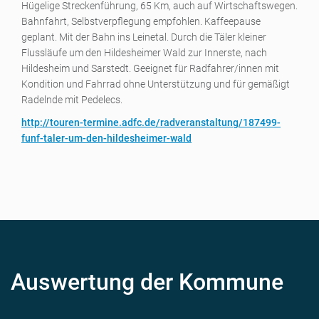
Hügelige Streckenführung, 65 Km, auch auf Wirtschaftswegen.
Bahnfahrt, Selbstverpflegung empfohlen. Kaffeepause
geplant. Mit der Bahn ins Leinetal. Durch die Täler kleiner
Flussläufe um den Hildesheimer Wald zur Innerste, nach
Hildesheim und Sarstedt. Geeignet für Radfahrer/innen mit
Kondition und Fahrrad ohne Unterstützung und für gemäßigt
Radelnde mit Pedelecs.
http://touren-termine.adfc.de/radveranstaltung/187499-
funf-taler-um-den-hildesheimer-wald
Auswertung der Kommune