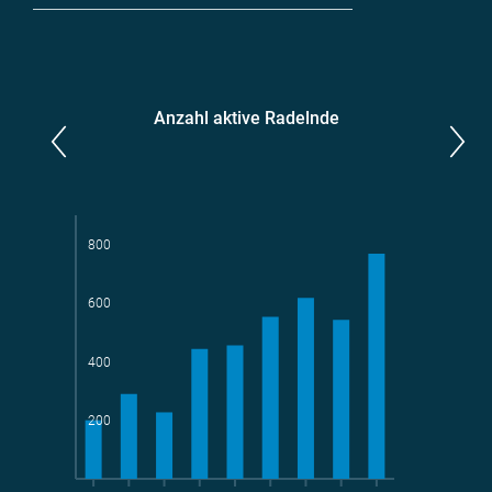
Anzahl aktive Radelnde
Parlamentarier*innen
aktive Radelnde
800
600
Teams
geradelte km
400
200