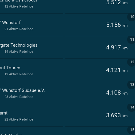
elnde Mesmeroder
5.512
km
12 Aktive Radelnde
10
 Wunstorf
5.156
km
21 Aktive Radelnde
11
gate Technologies
4.917
km
19 Aktive Radelnde
12
auf Touren
4.121
km
19 Aktive Radelnde
13
 Wunstorf Südaue e.V.
4.108
km
23 Aktive Radelnde
14
amt
3.693
km
22 Aktive Radelnde
15