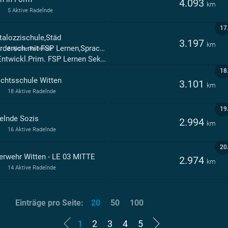
4.093
km
5 Aktive Radelnde
17
talozzischule,Städ
3.197
km
dersch.mit FSP Lernen,Sprache,Emot.u.s
8 Aktive Radelnde
ntwickl.Prim. FSP Lernen Sek.I Witten
18
ichtsschule Witten
3.101
km
18 Aktive Radelnde
19
elnde Sozis
2.994
km
16 Aktive Radelnde
20
erwehr Witten - LE 03 MITTE
2.974
km
14 Aktive Radelnde
Einträge pro Seite:
20
50
100
1
2
3
4
5