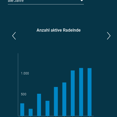
alle Jahre
Anzahl aktive Radelnde
Parlamentarier*innen
aktive Radelnde
1.000
Teams
geradelte km
500