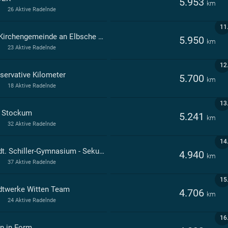
5.953
km
26 Aktive Radelnde
11
Ev. Kirchengemeinde an Elbsche und Ruhr
5.950
km
23 Aktive Radelnde
12
servative Kilometer
5.700
km
18 Aktive Radelnde
13
 Stockum
5.241
km
32 Aktive Radelnde
14
Städt. Schiller-Gymnasium - Sekundarstufen I und II - Witten
4.940
km
37 Aktive Radelnde
15
dtwerke Witten Team
4.706
km
24 Aktive Radelnde
16
in in Form