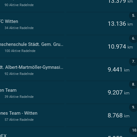
13.379
km
90 Aktive Radelnde
5.
C Witten
13.136
km
34 Aktive Radelnde
6.
Brenschenschule Städt. Gem. Grundschule Witten
10.974
km
100 Aktive Radelnde
7.
Städt. Albert-Martmöller-Gymnasium Witten
9.441
km
92 Aktive Radelnde
8.
en Team
9.207
km
39 Aktive Radelnde
9.
enes Team - Witten
8.768
km
57 Aktive Radelnde
10
DEX