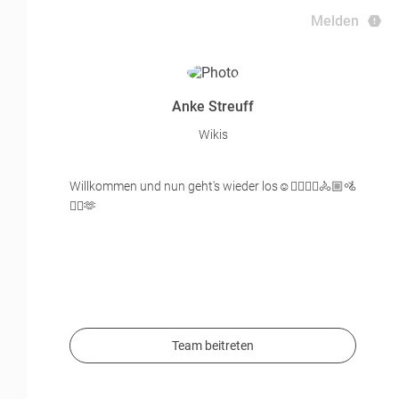
Melden
Anke Streuff
Wikis
Willkommen und nun geht's wieder los☺️🚴‍♂️🚴‍♂️🚴🏼🚵
🚵‍♀️🫶
Team beitreten