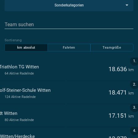
Sonderkategorien
Sortierung
km absolut
Fahrten
Teamgröße
1.
Triathlon TG Witten
18.636
km
64 Aktive Radelnde
2.
olf-Steiner-Schule Witten
18.471
km
124 Aktive Radelnde
3.
dt Witten
17.151
km
80 Aktive Radelnde
4.
 Witten/Herdecke