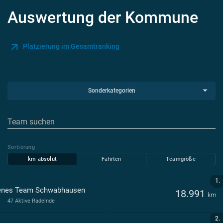
Auswertung der Kommune
Platzierung im Gesamtranking
Sonderkategorien
Sortierung
km absolut
Fahrten
Teamgröße
1.
enes Team Schwabhausen
18.991
km
47 Aktive Radelnde
2.