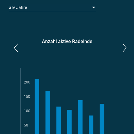
alle Jahre
Anzahl aktive Radelnde
Parlamentarier*innen
aktive Radelnde
200
150
Teams
geradelte km
100
50