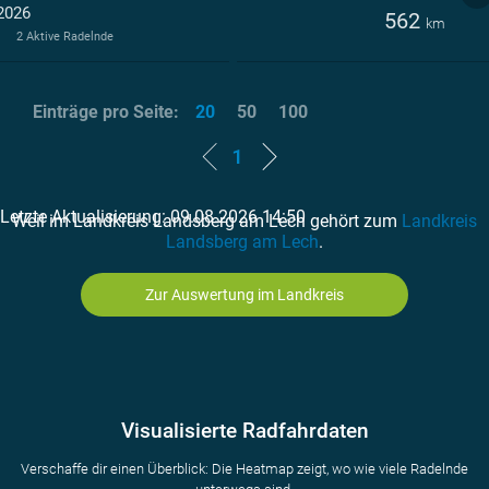
2026
562
km
2 Aktive Radelnde
Einträge pro Seite:
20
50
100
1
Letzte Aktualisierung: 09.08.2026 14:50
Weil im Landkreis Landsberg am Lech gehört zum
Landkreis
Landsberg am Lech
.
Zur Auswertung im Landkreis
Visualisierte Radfahrdaten
Verschaffe dir einen Überblick: Die Heatmap zeigt, wo wie viele Radelnde