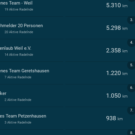
enes Team - Weil
5.310
km
19 Aktive Radelnde
3.
hmelder 20 Personen
5.298
km
20 Aktive Radelnde
4.
enlaub Weil e.V.
2.358
km
14 Aktive Radelnde
5.
enes Team Geretshausen
1.220
km
7 Aktive Radelnde
6.
iker
1.050
km
2 Aktive Radelnde
7.
ies Team Petzenhausen
938
km
3 Aktive Radelnde
8.