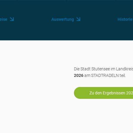
eise
Auswertung
Historie
Die Stadt Stutensee im Landkre
2026
am STADTRADELN teil.
Zu den Ergebnissen 20