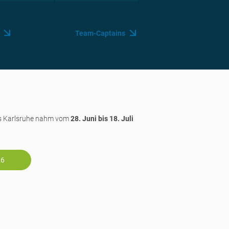
Team-Captains
is Karlsruhe nahm vom
28. Juni bis 18. Juli
26