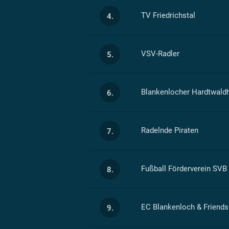
TV Friedrichstal
4.
VSV-Radler
5.
Blankenlocher Hardtwaldh
6.
Radelnde Piraten
7.
Fußball Förderverein SVB
8.
EC Blankenloch & Friends
9.