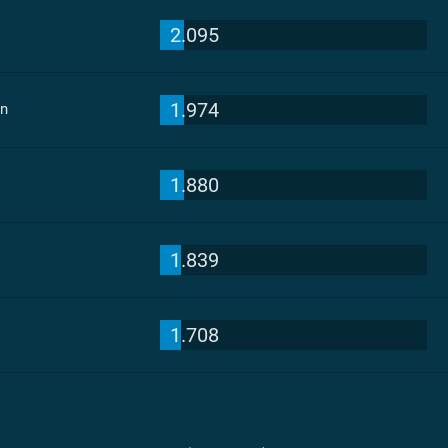
2.095
1.974
en
1.880
1.839
1.708