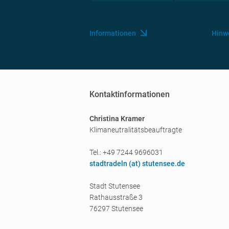
Informationen
Hinw
Kontaktinformationen
Christina Kramer
Klimaneutralitätsbeauftragte
Tel.: +49 7244 9696031
stadtradeln (a
t) stutensee.de
Stadt Stutensee
Rathausstraße 3
76297 Stutensee