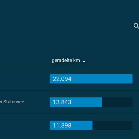
geradelte km
22.094
13.843
 Stutensee
11.398