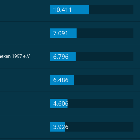
10.411
7.091
6.796
exen 1997 e.V.
6.486
4.606
3.926