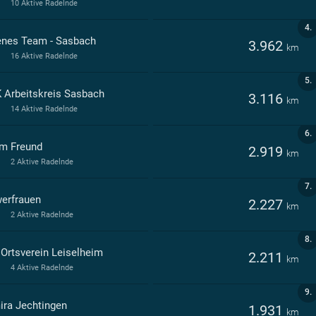
10 Aktive Radelnde
4.
enes Team - Sasbach
3.962
km
16 Aktive Radelnde
5.
 Arbeitskreis Sasbach
3.116
km
14 Aktive Radelnde
6.
m Freund
2.919
km
2 Aktive Radelnde
7.
erfrauen
2.227
km
2 Aktive Radelnde
8.
 Ortsverein Leiselheim
2.211
km
4 Aktive Radelnde
9.
ira Jechtingen
1.931
km