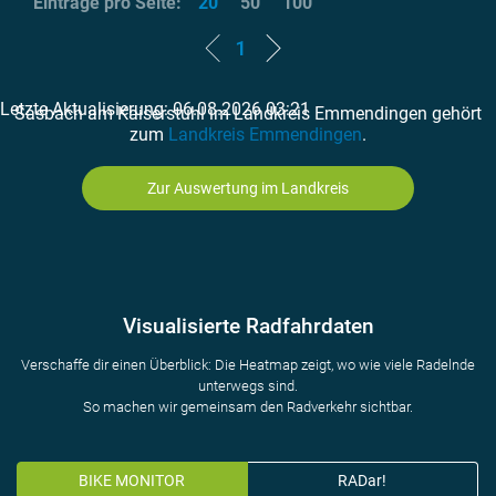
Einträge pro Seite:
20
50
100
1
Letzte Aktualisierung: 06.08.2026 03:21
Sasbach am Kaiserstuhl im Landkreis Emmendingen gehört
zum
Landkreis Emmendingen
.
Zur Auswertung im Landkreis
Visualisierte Radfahrdaten
Verschaffe dir einen Überblick: Die Heatmap zeigt, wo wie viele Radelnde
unterwegs sind.
So machen wir gemeinsam den Radverkehr sichtbar.
BIKE MONITOR
RADar!