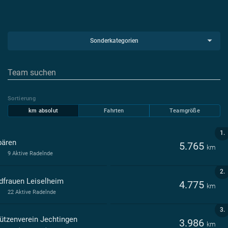
Sonderkategorien
Sortierung
km absolut
Fahrten
Teamgröße
1.
bären
5.765
km
9 Aktive Radelnde
2.
dfrauen Leiselheim
4.775
km
22 Aktive Radelnde
3.
ützenverein Jechtingen
3.986
km