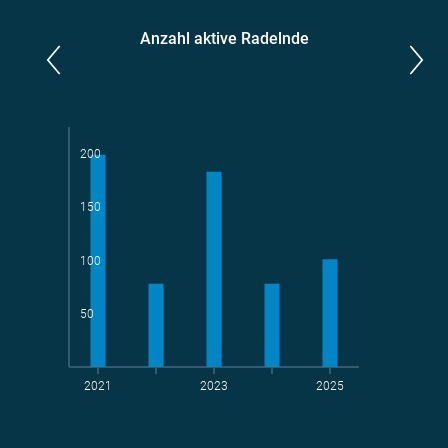
Anzahl aktive Radelnde
Parlamentarier*innen
aktive Radelnde
200
150
Teams
geradelte km
100
50
2021
2023
2025
t CO
-Vermeidung
2