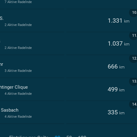
7 Aktive Radelnde
10
S.
1.331
km
2 Aktive Radelnde
11
B
1.037
km
2 Aktive Radelnde
12
hr
666
km
3 Aktive Radelnde
13
htinger Clique
499
km
4 Aktive Radelnde
14
 Sasbach
335
km
4 Aktive Radelnde