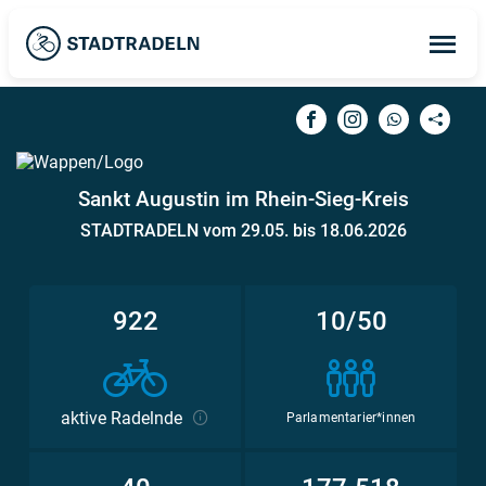
Op
ma
me
Sankt Augustin im Rhein-Sieg-Kreis
STADTRADELN vom 29.05. bis 18.06.2026
922
10/50
aktive Radelnde
Parlamentarier*innen