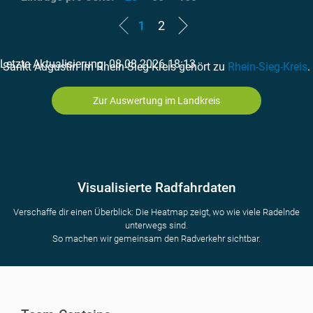
1
2
Letzte Aktualisierung: 08.08.2026 18:13
Sankt Augustin im Rhein-Sieg-Kreis gehört zu
Rhein-Sieg-Kreis
.
Zur Auswertung im Landkreis
Visualisierte Radfahrdaten
Verschaffe dir einen Überblick: Die Heatmap zeigt, wo wie viele Radelnde
unterwegs sind.
So machen wir gemeinsam den Radverkehr sichtbar.