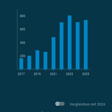
Parlamentarier*innen
aktive Radelnde
800
600
Teams
geradelte km
400
200
2017
2019
2021
2023
2025
t CO
-Vermeidung
2
Vergleichen mit 2026