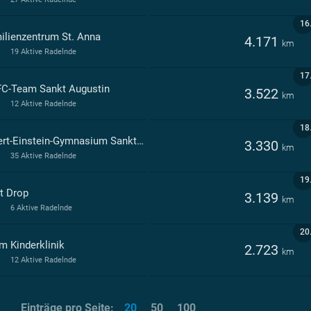
16
ilienzentrum St. Anna
4.171
km
19 Aktive Radelnde
17
C-Team Sankt Augustin
3.522
km
12 Aktive Radelnde
18
Albert-Einstein-Gymnasium Sankt Augustin
3.330
km
35 Aktive Radelnde
19
t Drop
3.139
km
6 Aktive Radelnde
20
m Kinderklinik
2.723
km
12 Aktive Radelnde
Einträge pro Seite:
20
50
100