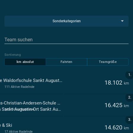
Sonderkategorien
Sortierung
km absolut
Fahrten
Teamgröße
1.
Freie Waldorfschule Sankt Augustin Sankt Augustin
18.102
km
111 Aktive Radelnde
2.
Hans-Christian-Andersen-Schule Städt. Gemeinschaftsgrundschu
16.425
km
n Sankt Augustin-Ort Sankt Augustin
142 Aktive Radelnde
3.
e & Ski
14.620
km
17 Aktive Radelnde