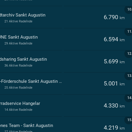
10
dtarchiv Sankt Augustin
6.790
km
21 Aktive Radelnde
11
NE Sankt Augustin
6.594
km
29 Aktive Radelnde
12
dsharing Sankt Augustin
5.699
km
36 Aktive Radelnde
13
LVR-Förderschule Sankt Augustin Frida-Kahlo-Schule, Förderschwerpunkt Körperliche und motorische Entwicklung Sankt Augustin
5.001
km
25 Aktive Radelnde
14
rradservice Hangelar
4.330
km
14 Aktive Radelnde
15
enes Team - Sankt Augustin
4.219
km
27 Aktive Radelnde