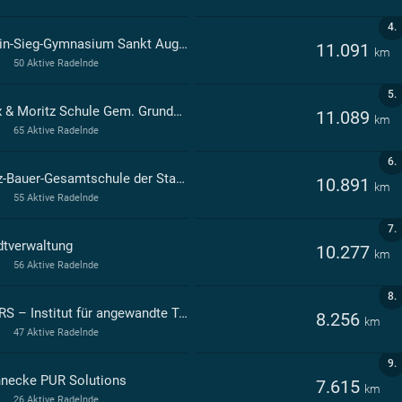
4.
Rhein-Sieg-Gymnasium Sankt Augustin
11.091
km
50 Aktive Radelnde
5.
Max & Moritz Schule Gem. Grundschule d. Stadt Sankt Augustin in Menden - - Sankt Augustin
11.089
km
65 Aktive Radelnde
6.
Fritz-Bauer-Gesamtschule der Stadt Sankt Augustin
10.891
km
55 Aktive Radelnde
7.
dtverwaltung
10.277
km
56 Aktive Radelnde
8.
H-BRS – Institut für angewandte Trittfrequenz
8.256
km
47 Aktive Radelnde
9.
necke PUR Solutions
7.615
km
26 Aktive Radelnde