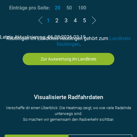
Einträge pro Seite:
20
50
100
1
2
3
4
5
Letzte Aktualisierung: 06.08.2026 03:19
Reutlingen im Landkreis Reutlingen gehört zum
Landkreis
Reutlingen
.
Zur Auswertung im Landkreis
Visualisierte Radfahrdaten
Verschaffe dir einen Überblick: Die Heatmap zeigt, wo wie viele Radelnde
unterwegs sind.
So machen wir gemeinsam den Radverkehr sichtbar.