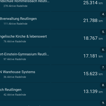
Grundschule Rommelsbach Reutlingen
25.314
km
278 Aktive Radelnde
4.
dtverwaltung Reutlingen
21.788
km
111 Aktive Radelnde
5.
ngelische Kirche & lebenswert
18.767
km
76 Aktive Radelnde
6.
Albert-Einstein-Gymnasium Reutlingen
17.181
km
97 Aktive Radelnde
7.
N Warehouse Systems
15.623
km
36 Aktive Radelnde
8.
ch Reutlingen
13.139
km
42 Aktive Radelnde
9.