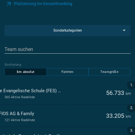
Platzierung im Gesamtranking
Sonderkategorien
Sortierung
km absolut
Fahrten
Teamgröße
1.
Freie Evangelische Schule (FES) Reutlingen
56.733
km
365 Aktive Radelnde
2.
IOS AG & Family
33.205
km
121 Aktive Radelnde
3.