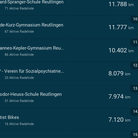
ard-Spranger-Schule Reutlingen
11.788
km
71 Aktive Radelnde
10
lde-Kurz-Gymnasium Reutlingen
11.777
km
67 Aktive Radelnde
11
Johannes-Kepler-Gymnasium Reutlingen
10.402
km
86 Aktive Radelnde
12
VSP - Verein für Sozialpsychiatrie e.V.
8.079
km
25 Aktive Radelnde
13
odor-Heuss-Schule Reutlingen
7.974
km
31 Aktive Radelnde
14
tist Bikes
7.120
km
16 Aktive Radelnde
15