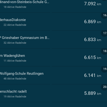
Ferdinand-von-Steinbeis-Schule Gewerbliche Schule I Reutlingen
7.092
km
18 Aktive Radelnde
16
derhausDiakonie
6.869
km
22 Aktive Radelnde
17
HAP Grieshaber Gymnasium im Bildungszentrum Reutlingen
6.833
km
32 Aktive Radelnde
18
m Wadenglühen
6.615
km
11 Aktive Radelnde
19
 Wolfgang-Schule Reutlingen
6.141
km
48 Aktive Radelnde
20
erschlacht radelt
5.889
km
19 Aktive Radelnde