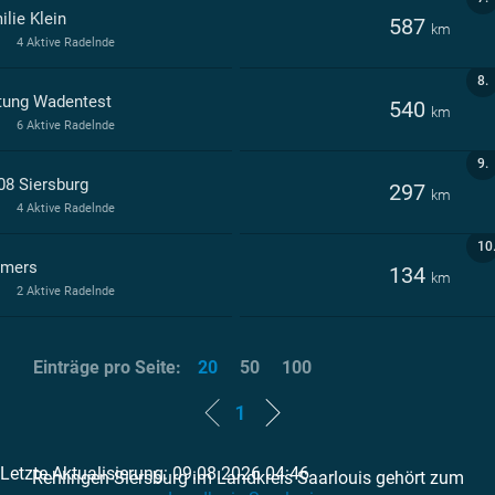
lie Klein
587
km
4 Aktive Radelnde
8.
ftung Wadentest
540
km
6 Aktive Radelnde
9.
08 Siersburg
297
km
4 Aktive Radelnde
10
mers
134
km
2 Aktive Radelnde
Einträge pro Seite:
20
50
100
1
Letzte Aktualisierung: 09.08.2026 04:46
Rehlingen-Siersburg im Landkreis Saarlouis gehört zum