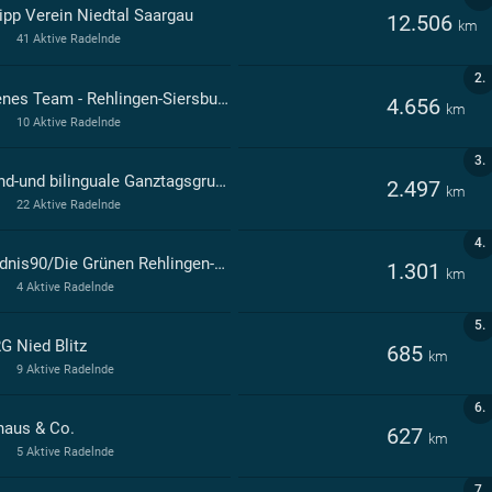
ipp Verein Niedtal Saargau
12.506
km
41 Aktive Radelnde
2.
Offenes Team - Rehlingen-Siersburg
4.656
km
10 Aktive Radelnde
3.
Grund-und bilinguale Ganztagsgrundschule Rehlingen-Siersburg
2.497
km
22 Aktive Radelnde
4.
Bündnis90/Die Grünen Rehlingen-Siersburg
1.301
km
4 Aktive Radelnde
5.
G Nied Blitz
685
km
9 Aktive Radelnde
6.
haus & Co.
627
km
5 Aktive Radelnde
7.