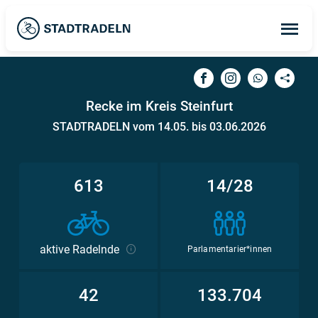
Op
ma
me
Recke im Kreis Steinfurt
STADTRADELN vom 14.05. bis 03.06.2026
613
14/28
aktive Radelnde
Parlamentarier*innen
42
133.704