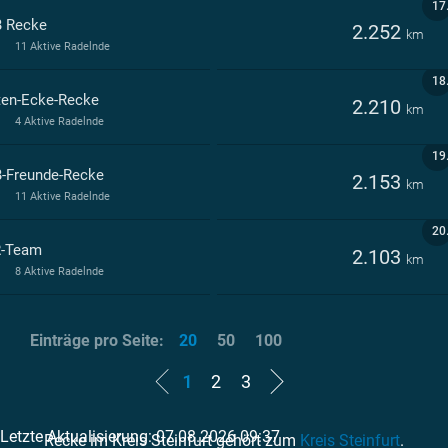
17
 Recke
2.252
km
11 Aktive Radelnde
18
ten-Ecke-Recke
2.210
km
4 Aktive Radelnde
19
-Freunde-Recke
2.153
km
11 Aktive Radelnde
20
-Team
2.103
km
8 Aktive Radelnde
Einträge pro Seite:
20
50
100
1
2
3
Letzte Aktualisierung: 07.08.2026 09:37
Recke im Kreis Steinfurt gehört zum
Kreis Steinfurt
.