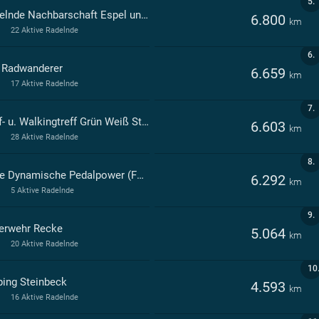
5.
Radelnde Nachbarschaft Espel und Freunde
6.800
km
22 Aktive Radelnde
6.
 Radwanderer
6.659
km
17 Aktive Radelnde
7.
Lauf- u. Walkingtreff Grün Weiß Steinbeck
6.603
km
28 Aktive Radelnde
8.
Freie Dynamische Pedalpower (FDP Recke)
6.292
km
5 Aktive Radelnde
9.
erwehr Recke
5.064
km
20 Aktive Radelnde
10
ping Steinbeck
4.593
km
16 Aktive Radelnde