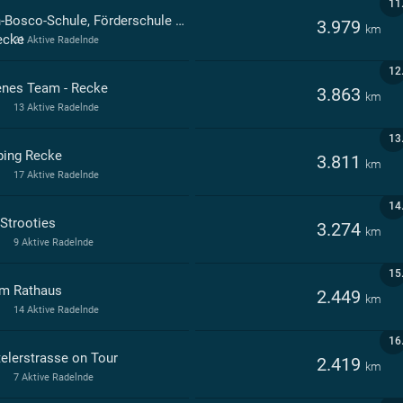
11
Don-Bosco-Schule, Förderschule mit dem Förderschwerpunkt Geistige Entwicklung i.Trägerschaft d.Caritasverb.Tecklb.Lan
3.979
km
ecke
21 Aktive Radelnde
12
enes Team - Recke
3.863
km
13 Aktive Radelnde
13
ping Recke
3.811
km
17 Aktive Radelnde
14
 Strooties
3.274
km
9 Aktive Radelnde
15
m Rathaus
2.449
km
14 Aktive Radelnde
16
telerstrasse on Tour
2.419
km
7 Aktive Radelnde