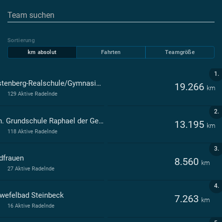
Sortierung
km absolut
Fahrten
Teamgröße
1.
Fürstenberg-Realschule/Gymnasium Recke
19.266
km
129 Aktive Radelnde
2.
Kath. Grundschule Raphael der Gemeinde Recke - - Recke
13.195
km
118 Aktive Radelnde
3.
dfrauen
8.560
km
27 Aktive Radelnde
4.
wefelbad Steinbeck
7.263
km
16 Aktive Radelnde