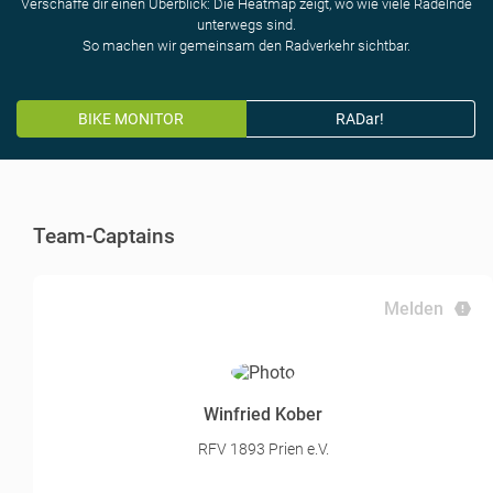
Verschaffe dir einen Überblick: Die Heatmap zeigt, wo wie viele Radelnde
unterwegs sind.
So machen wir gemeinsam den Radverkehr sichtbar.
BIKE MONITOR
RADar!
Team-Captains
Melden
Winfried Kober
RFV 1893 Prien e.V.