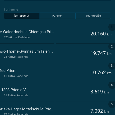
Sortierung
km absolut
Fahrten
Teamgröße
1.
Freie Waldorfschule Chiemgau Prien a.Chiemsee
20.160
km
123 Aktive Radelnde
2.
Ludwig-Thoma-Gymnasium Prien a. Chiemsee
19.747
km
78 Aktive Radelnde
3.
ed Prien
10.762
km
41 Aktive Radelnde
4.
 1893 Prien e.V.
8.619
km
15 Aktive Radelnde
5.
Franziska-Hager-Mittelschule Prien a.Chiemsee
7.092
km
37 Aktive Radelnde