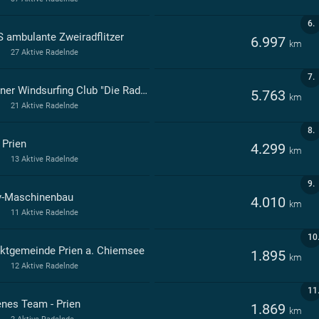
6.
 ambulante Zweiradflitzer
6.997
km
27 Aktive Radelnde
7.
Priener Windsurfing Club "Die Radlsurfer"
5.763
km
21 Aktive Radelnde
8.
 Prien
4.299
km
13 Aktive Radelnde
9.
-Maschinenbau
4.010
km
11 Aktive Radelnde
10
ktgemeinde Prien a. Chiemsee
1.895
km
12 Aktive Radelnde
11
enes Team - Prien
1.869
km