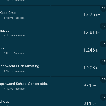
2 Aktive Radelnde
12
 Kess GmbH
1.675
km
4 Aktive Radelnde
13
nasso
1.481
km
5 Aktive Radelnde
14
nie
1.246
km
2 Aktive Radelnde
15
serwacht Prien-Rimsting
1.203
km
9 Aktive Radelnde
16
Kampenwand-Schule, Sonderpädagogisches Förderzentrum Prien a.Chiemsee Prien a. Chiemsee
974
km
7 Aktive Radelnde
17
d-Kiga
814
km