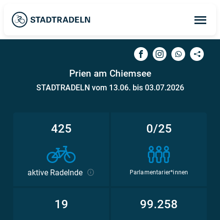
Op
ma
me
Prien am Chiemsee
STADTRADELN vom 13.06. bis 03.07.2026
425
0/25
aktive Radelnde
Parlamentarier*innen
19
99.258