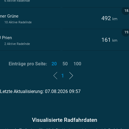
6 Aktive Radelnde
18
ener Grüne
492
km
10 Aktive Radelnde
19
 Prien
161
km
2 Aktive Radelnde
Einträge pro Seite:
20
50
100
1
Letzte Aktualisierung: 07.08.2026 09:57
Visualisierte Radfahrdaten