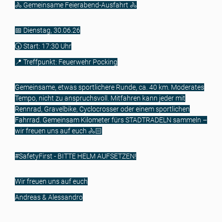
🚴 Gemeinsame Feierabend-Ausfahrt 🚴
📅 Dienstag, 30.06.26
🕠 Start: 17:30 Uhr
📍 Treffpunkt: Feuerwehr Pocking
Gemeinsame, etwas sportlichere Runde, ca. 40 km. Moderates
Tempo, nicht zu anspruchsvoll. Mitfahren kann jeder mit
Rennrad, Gravelbike, Cyclocrosser oder einem sportlichen
Fahrrad. Gemeinsam Kilometer fürs STADTRADELN sammeln –
wir freuen uns auf euch 🚴🏻
#SafetyFirst - BITTE HELM AUFSETZEN!
Wir freuen uns auf euch
Andreas & Alessandro