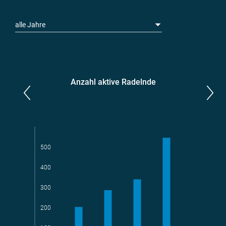
alle Jahre
Anzahl aktive Radelnde
Parlamentarier*innen
aktive Radelnde
500
400
Teams
geradelte km
300
200