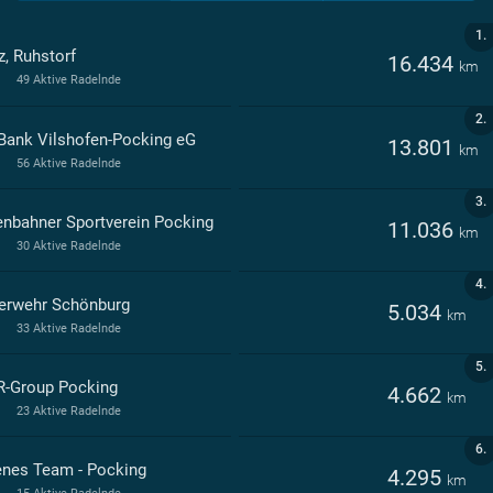
1.
z, Ruhstorf
16.434
km
49 Aktive Radelnde
2.
Bank Vilshofen-Pocking eG
13.801
km
56 Aktive Radelnde
3.
enbahner Sportverein Pocking
11.036
km
30 Aktive Radelnde
4.
erwehr Schönburg
5.034
km
33 Aktive Radelnde
5.
-Group Pocking
4.662
km
23 Aktive Radelnde
6.
enes Team - Pocking
4.295
km