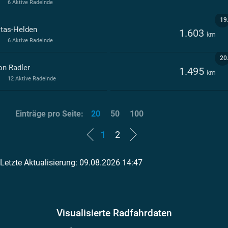
6 Aktive Radelnde
19
itas-Helden
1.603
km
6 Aktive Radelnde
20
on Radler
1.495
km
12 Aktive Radelnde
Einträge pro Seite:
20
50
100
1
2
Letzte Aktualisierung: 09.08.2026 14:47
Visualisierte Radfahrdaten