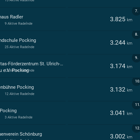
15 Aktive Radelnde
7.
haus Radler
3.825
km
9 Aktive Radelnde
8.
ndschule Pocking
3.244
km
25 Aktive Radelnde
9.
Caritas-Förderzentrum St. Ulrich-Schule Pocking, Förderschwerpunkt geist.Entwickl. Pocking d. Caritasverb.f.d.Diöz.Pa
3.174
km
u e.V. Pocking
12 Aktive Radelnde
10
enbühne Pocking
3.132
km
12 Aktive Radelnde
11
Pocking
3.041
km
3 Aktive Radelnde
12
uenverein Schönburg
3.002
km