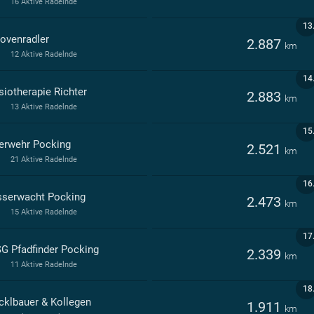
16 Aktive Radelnde
13
ovenradler
2.887
km
12 Aktive Radelnde
14
siotherapie Richter
2.883
km
13 Aktive Radelnde
15
erwehr Pocking
2.521
km
21 Aktive Radelnde
16
serwacht Pocking
2.473
km
15 Aktive Radelnde
17
G Pfadfinder Pocking
2.339
km
11 Aktive Radelnde
18
cklbauer & Kollegen
1.911
km