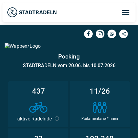
Op
ma
me
Pocking
STADTRADELN vom 20.06. bis 10.07.2026
437
11/26
aktive Radelnde
Parlamentarier*innen