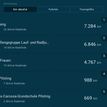
Sortierung
km absolut
Fahrten
Teamgröße
1.
ping
7.284
km
22 Aktive Radelnde
2.
Challengegruppe Lauf- und Radljunkies
6.846
km
18 Aktive Radelnde
3.
 Frauen
4.767
km
19 Aktive Radelnde
4.
Pilsting
988
km
7 Aktive Radelnde
5.
s-Carossa-Grundschule Pilsting
669
km
2 Aktive Radelnde