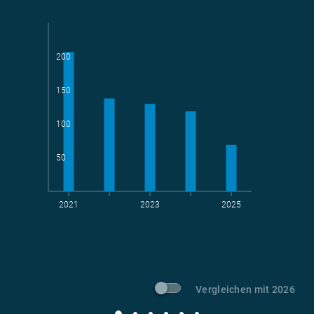
Parlamentarier*innen
aktive Radelnde
200
150
Teams
geradelte km
100
50
2021
2023
2025
t CO
-Vermeidung
2
Vergleichen mit 2026