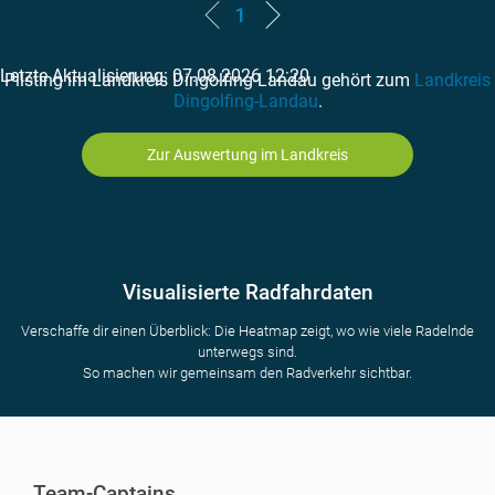
1
Letzte Aktualisierung: 07.08.2026 12:20
Pilsting im Landkreis Dingolfing-Landau gehört zum
Landkreis
Dingolfing-Landau
.
Zur Auswertung im Landkreis
Visualisierte Radfahrdaten
Verschaffe dir einen Überblick: Die Heatmap zeigt, wo wie viele Radelnde
unterwegs sind.
So machen wir gemeinsam den Radverkehr sichtbar.
Team-Captains