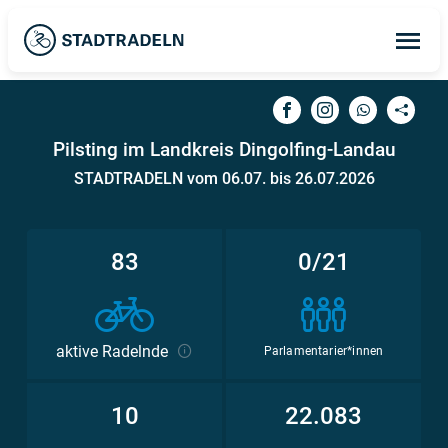
Op
ma
me
Pilsting im Landkreis Dingolfing-Landau
STADTRADELN vom 06.07. bis 26.07.2026
83
0/21
aktive Radelnde
Parlamentarier*innen
10
22.083