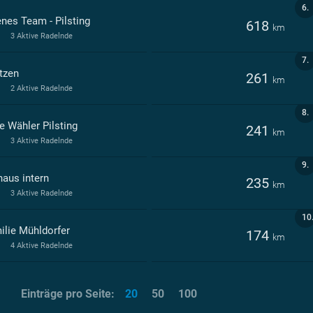
6.
enes Team - Pilsting
618
km
3 Aktive Radelnde
7.
tzen
261
km
2 Aktive Radelnde
8.
e Wähler Pilsting
241
km
3 Aktive Radelnde
9.
haus intern
235
km
3 Aktive Radelnde
10
ilie Mühldorfer
174
km
4 Aktive Radelnde
Einträge pro Seite:
20
50
100