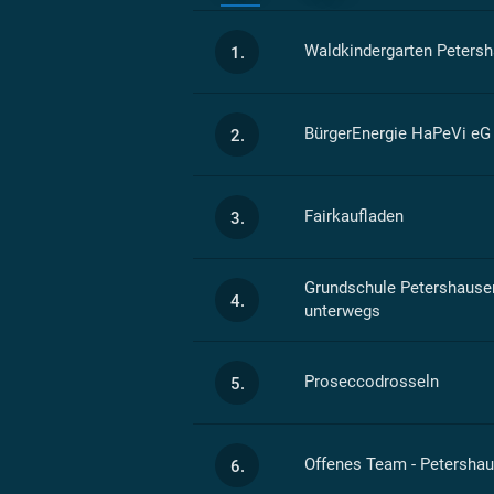
Waldkindergarten Peters
1.
BürgerEnergie HaPeVi eG
2.
Fairkaufladen
3.
Grundschule Petershausen 
4.
unterwegs
Proseccodrosseln
5.
Offenes Team - Petersha
6.