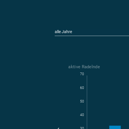
alle Jahre
aktive Radelnde
70
Parl
aktive Radelnde
60
50
40
30