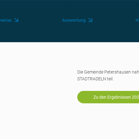
nweise
Auswertung
H
Die Gemeinde Petershausen n
STADTRADELN teil.
Zu den Ergebnissen 20