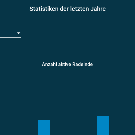
Statistiken der letzten Jahre
Anzahl aktive Radelnde
amentarier*innen
Teams
geradelte k