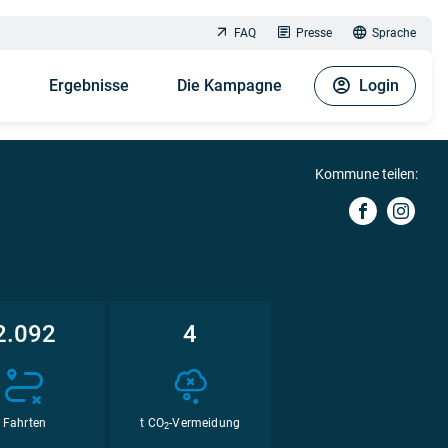
FAQ
Presse
Sprache
n
Ergebnisse
Die Kampagne
Login
Kommune teilen:
2.092
4
Fahrten
t CO
-Vermeidung
2