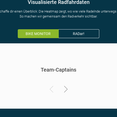
Visualisierte Radfahrdaten
chaffe dir einen Überblick: Die Heatmap zeigt, wo wie viele Radelnde unterwegs 
So machen wir gemeinsam den Radverkehr sichtbar.
BIKE MONITOR
RADar!
Team-Captains