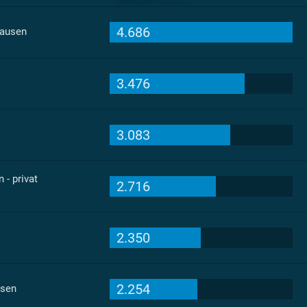
4.686
hausen
3.476
3.083
- privat
2.716
2.350
2.254
usen