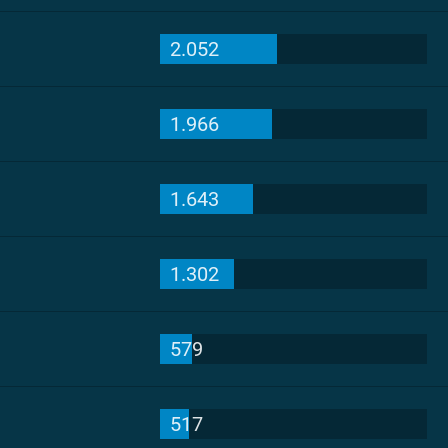
2.052
1.966
1.643
1.302
579
517