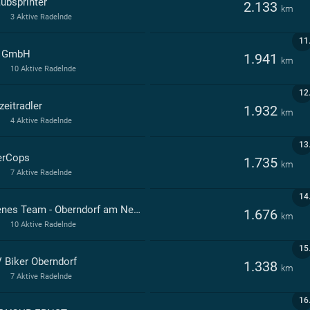
aubsprinter
2.133
km
3 Aktive Radelnde
11
 GmbH
1.941
km
10 Aktive Radelnde
12
zeitradler
1.932
km
4 Aktive Radelnde
13
erCops
1.735
km
7 Aktive Radelnde
14
Offenes Team - Oberndorf am Neckar
1.676
km
10 Aktive Radelnde
15
 Biker Oberndorf
1.338
km
7 Aktive Radelnde
16