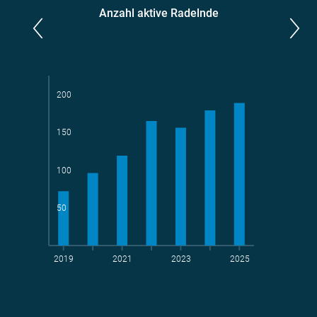
Anzahl aktive Radelnde
Parlamentarier*innen
aktive Radelnde
200
150
Teams
geradelte km
100
50
2019
2021
2023
2025
t CO
-Vermeidung
2