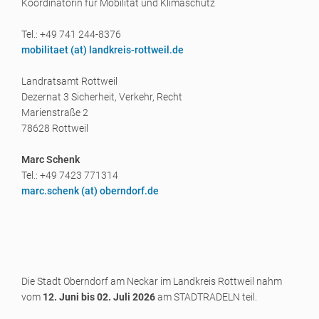
Koordinatorin für Mobilität und Klimaschutz
Tel.: +49 741 244-8376
mobilitaet (a
t) landkreis-rottweil.de
Landratsamt Rottweil
Dezernat 3 Sicherheit, Verkehr, Recht
Marienstraße 2
78628 Rottweil
Marc Schenk
Tel.: +49 7423 771314
marc.schenk (a
t) oberndorf.de
Die Stadt Oberndorf am Neckar im Landkreis Rottweil nahm
vom
12. Juni bis 02. Juli 2026
am STADTRADELN teil.