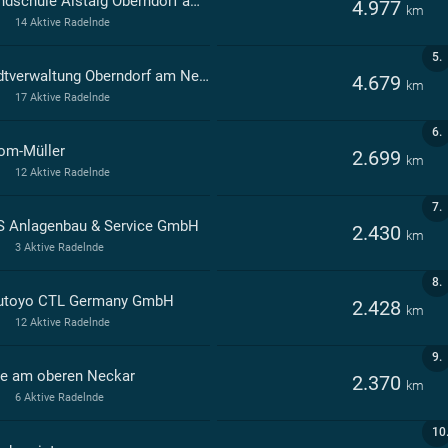
Grundschule Aistaig Oberndorf am Neckar
4.977
km
14 Aktive Radelnde
5.
Stadtverwaltung Oberndorf am Neckar
4.679
km
17 Aktive Radelnde
6.
om-Müller
2.699
km
12 Aktive Radelnde
7.
 Anlagenbau & Service GmbH
2.430
km
3 Aktive Radelnde
8.
utoyo CTL Germany GmbH
2.428
km
12 Aktive Radelnde
9.
le am oberen Neckar
2.370
km
6 Aktive Radelnde
10