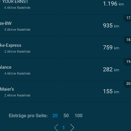
 YOUR ERNST
1.196
km
6 Aktive Radelnde
17
ze-BW
935
km
5 Aktive Radelnde
18
ike-Express
759
km
2 Aktive Radelnde
19
alance
282
km
4 Aktive Radelnde
20
 Maier‘s
155
km
2 Aktive Radelnde
Einträge pro Seite:
20
50
100
1