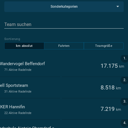
Sonderkategorien
Sortierung
km absolut
Fahrten
Teamgröße
1.
Wandervogel Beffendorf
17.175
km
71 Aktive Radelnde
2.
ell Sportsteam
8.518
km
31 Aktive Radelnde
3.
KER Hannifin
7.219
km
22 Aktive Radelnde
4.