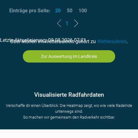
Einträge pro Seite:
20
50
100
1
Letzte Aktualisierung: 09.08.2026 07:21
Ober-Mörlen im Wetteraukreis gehört zu
Wetteraukreis
.
Zur Auswertung im Landkreis
Visualisierte Radfahrdaten
Verschaffe dir einen Überblick: Die Heatmap zeigt, wo wie viele Radelnde
unterwegs sind.
So machen wir gemeinsam den Radverkehr sichtbar.