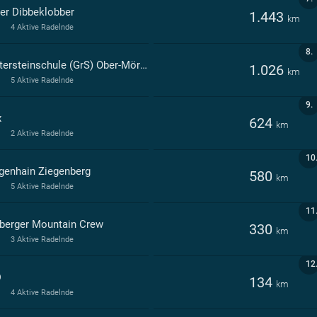
ler Dibbeklobber
1.443
km
4 Aktive Radelnde
8.
Wintersteinschule (GrS) Ober-Mörlen
1.026
km
5 Aktive Radelnde
9.
x
624
km
2 Aktive Radelnde
10
genhain Ziegenberg
580
km
5 Aktive Radelnde
11
berger Mountain Crew
330
km
3 Aktive Radelnde
12
D
134
km
4 Aktive Radelnde