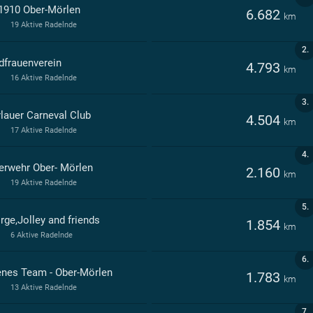
1910 Ober-Mörlen
6.682
km
19 Aktive Radelnde
2.
dfrauenverein
4.793
km
16 Aktive Radelnde
3.
lauer Carneval Club
4.504
km
17 Aktive Radelnde
4.
erwehr Ober- Mörlen
2.160
km
19 Aktive Radelnde
5.
rge,Jolley and friends
1.854
km
6 Aktive Radelnde
6.
enes Team - Ober-Mörlen
1.783
km
13 Aktive Radelnde
7.