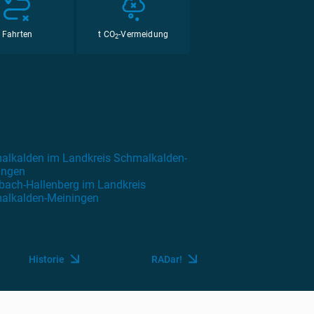
Fahrten
t CO
-Vermeidung
2
alkalden im Landkreis Schmalkalden-
ingen
bach-Hallenberg im Landkreis
alkalden-Meiningen
Historie
RADar!