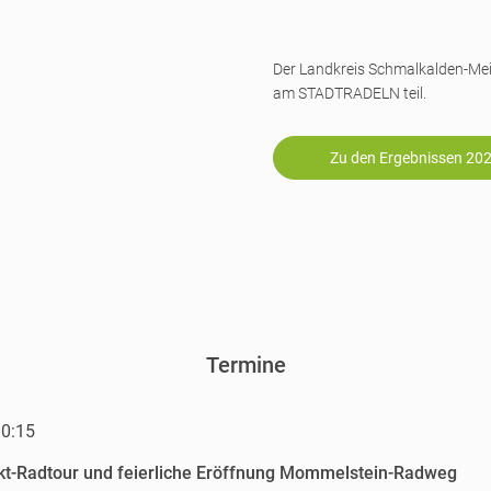
Der Landkreis Schmalkalden-M
am STADTRADELN teil.
Zu den Ergebnissen 20
Termine
10:15
kt-Radtour und feierliche Eröffnung Mommelstein-Radweg