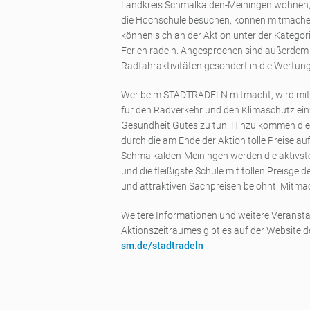
Landkreis Schmalkalden-Meiningen wohnen, ar
die Hochschule besuchen, können mitmache
können sich an der Aktion unter der Kategorie
Ferien radeln. Angesprochen sind außerde
Radfahraktivitäten gesondert in die Wertun
Wer beim STADTRADELN mitmacht, wird mit d
für den Radverkehr und den Klimaschutz einz
Gesundheit Gutes zu tun. Hinzu kommen die 
durch die am Ende der Aktion tolle Preise au
Schmalkalden-Meiningen werden die aktivste
und die fleißigste Schule mit tollen Preisge
und attraktiven Sachpreisen belohnt. Mitmac
Weitere Informationen und weitere Veranst
Aktionszeitraumes gibt es auf der Website d
sm.de/stadtradeln