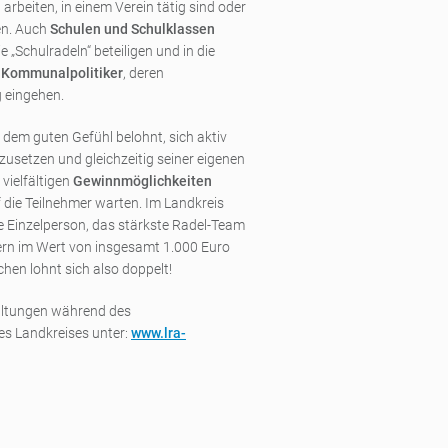
beiten, in einem Verein tätig sind oder
n. Auch
Schulen und Schulklassen
 „Schulradeln“ beteiligen und in die
m
Kommunalpolitiker
, deren
g eingehen.
em guten Gefühl belohnt, sich aktiv
usetzen und gleichzeitig seiner eigenen
vielfältigen
Gewinnmöglichkeiten
f die Teilnehmer warten. Im Landkreis
 Einzelperson, das stärkste Radel-Team
ldern im Wert von insgesamt 1.000 Euro
hen lohnt sich also doppelt!
altungen während des
es Landkreises unter:
www.lra-