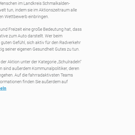
e Menschen im Landkreis Schmalkalden-
lt tun, indem sie im Aktionszeitraum alle
den Wettbewerb einbringen.
 und Freizeit eine große Bedeutung hat, dass
ative zum Auto darstellt. Wer beim
uten Gefühl, sich aktiv für den Radverkehr
ig seiner eigenen Gesundheit Gutes zu tun.
er Aktion unter der Kategorie „Schulradeln“
hen sind außerdem Kommunalpolitiker, deren
ingehen. Auf die fahrradaktivsten Teams
Informationen finden Sie außerdem auf
deln