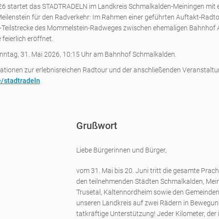
26 startet das STADTRADELN im Landkreis Schmalkalden-Meiningen mit 
ilenstein für den Radverkehr: Im Rahmen einer geführten Auftakt-Radto
Teilstrecke des Mommelstein-Radweges zwischen ehemaligen Bahnhof 
feierlich eröffnet.
onntag, 31. Mai 2026, 10:15 Uhr am Bahnhof Schmalkalden.
ationen zur erlebnisreichen Radtour und der anschließenden Veranstaltu
/stadtradeln
Grußwort
Liebe Bürgerinnen und Bürger,
vom 31. Mai bis 20. Juni tritt die gesamte Prac
den teilnehmenden Städten Schmalkalden, Mein
Trusetal, Kaltennordheim sowie den Gemeinden
unseren Landkreis auf zwei Rädern in Bewegung
tatkräftige Unterstützung! Jeder Kilometer, de