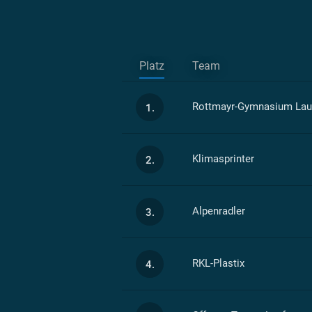
Platz
Team
Rottmayr-Gymnasium Lau
1.
Klimasprinter
2.
Alpenradler
3.
RKL-Plastix
4.