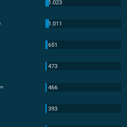
1.023
1.011
n
651
473
466
en
393