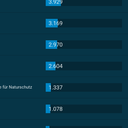
3.929
3.169
2.970
2.604
1.337
 für Naturschutz
1.078