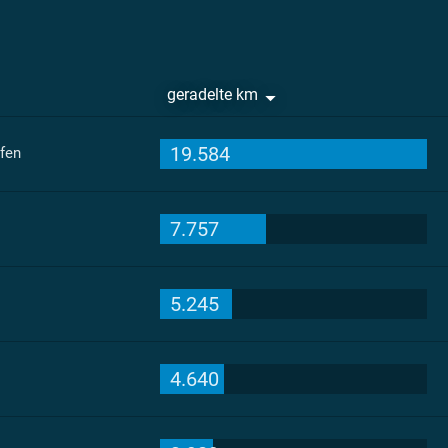
geradelte km
19.584
fen
7.757
5.245
4.640