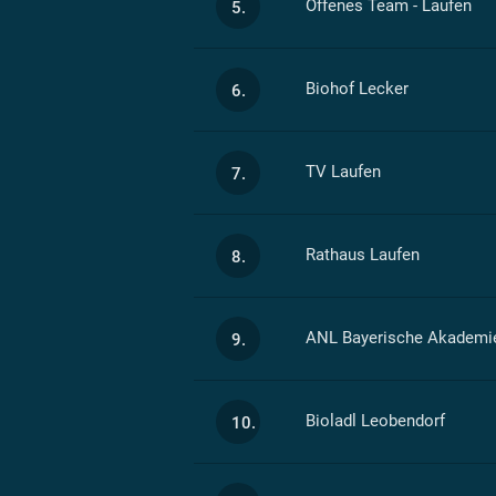
Offenes Team - Laufen
5.
Biohof Lecker
6.
TV Laufen
7.
Rathaus Laufen
8.
ANL Bayerische Akademie
9.
Bioladl Leobendorf
10.