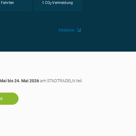
Fahrten
t CO
-Vermeidung
2
Historie
 Mai bis 24. Mai 2026
am STADTRADELN teil.
26