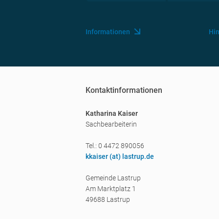
Informationen
Hi
Kontaktinformationen
Katharina Kaiser
Sachbearbeiterin
Tel.: 0 4472 890056
kkaiser (a
t) lastrup.de
Gemeinde Lastrup
Am Marktplatz 1
49688 Lastrup