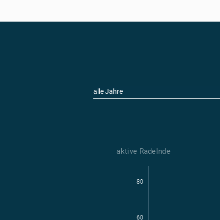
alle Jahre
aktive Radelnde
Parl
aktive Radelnde
80
60