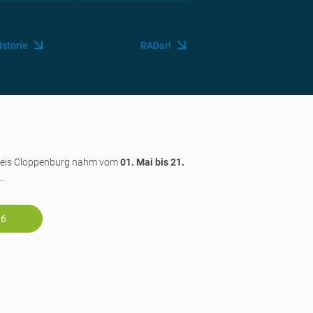
istorie
RADar!
kreis Cloppenburg nahm vom
01. Mai bis 21.
.
26