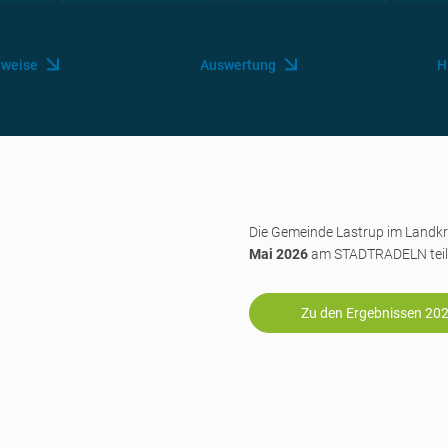
nweise
Auswertung
H
Die Gemeinde Lastrup im Land
Mai 2026
am STADTRADELN teil
Zu den Ergebnissen 20