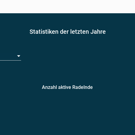
Statistiken der letzten Jahre
Anzahl aktive Radelnde
amentarier*innen
Teams
geradelte k