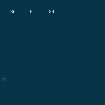
36
5
34
urg
.