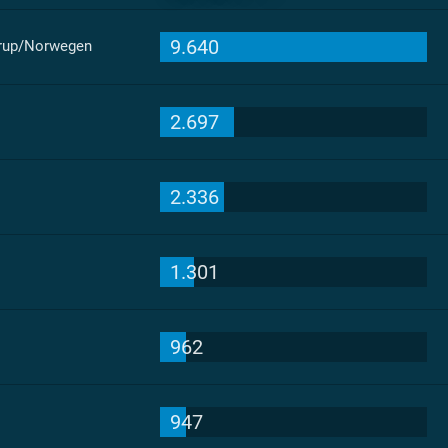
9.640
rup/Norwegen
2.697
2.336
1.301
962
947