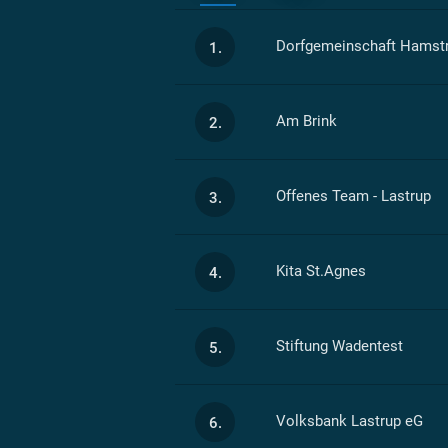
Dorfgemeinschaft Hamst
1.
Am Brink
2.
Offenes Team - Lastrup
3.
Kita St.Agnes
4.
Stiftung Wadentest
5.
Volksbank Lastrup eG
6.