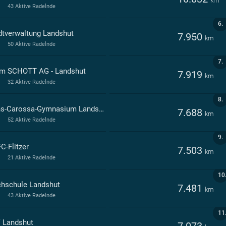
km
43 Aktive Radelnde
6.
dtverwaltung Landshut
7.950
km
50 Aktive Radelnde
7.
m SCHOTT AG - Landshut
7.919
km
32 Aktive Radelnde
8.
Hans-Carossa-Gymnasium Landshut
7.688
km
52 Aktive Radelnde
9.
C-Flitzer
7.503
km
21 Aktive Radelnde
10
hschule Landshut
7.481
km
43 Aktive Radelnde
11
 Landshut