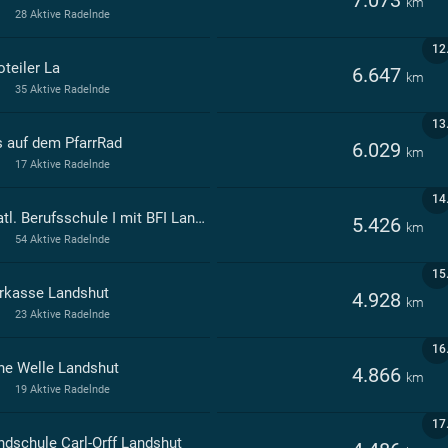
7.073
km
28 Aktive Radelnde
12
teiler La
6.647
km
35 Aktive Radelnde
13
s auf dem PfarrRad
6.029
km
17 Aktive Radelnde
14
Staatl. Berufsschule I mit BFI Landshut
5.426
km
54 Aktive Radelnde
15
rkasse Landshut
4.928
km
23 Aktive Radelnde
16
ne Welle Landshut
4.866
km
19 Aktive Radelnde
17
ndschule Carl-Orff Landshut