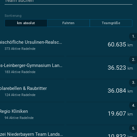
Sortierung
km absolut
Fahrten
Teamgröße
1.
Erzbischöfliche Ursulinen-Realschule Landshut
60.635
km
373 Aktive Radelnde
2.
Hans-Leinberger-Gymnasium Landshut
36.523
km
183 Aktive Radelnde
3.
olarebellen & Raubritter
36.084
km
124 Aktive Radelnde
4.
Regio Kliniken
19.607
km
94 Aktive Radelnde
5.
Polizei Niederbayern Team Landshut
10.832