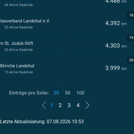
4.486
km
44 Aktive Radelnde
18
itasverband Landshut e.V.
4.392
km
32 Aktive Radelnde
19
m St. Jodok-Stift
4.303
km
20 Aktive Radelnde
20
dtkirche Landshut
3.999
km
13 Aktive Radelnde
Einträge pro Seite:
20
50
100
1
2
3
4
Letzte Aktualisierung: 07.08.2026 10:53