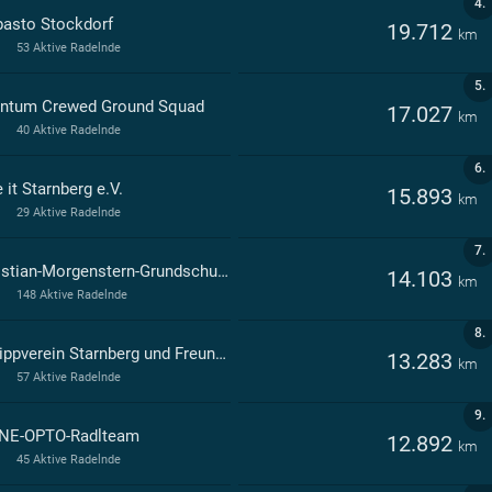
4.
asto Stockdorf
19.712
km
53 Aktive Radelnde
5.
ntum Crewed Ground Squad
17.027
km
40 Aktive Radelnde
6.
 it Starnberg e.V.
15.893
km
29 Aktive Radelnde
7.
Christian-Morgenstern-Grundschule Herrsching a.Ammersee
14.103
km
148 Aktive Radelnde
8.
Kneippverein Starnberg und Freunde
13.283
km
57 Aktive Radelnde
9.
NE-OPTO-Radlteam
12.892
km
45 Aktive Radelnde