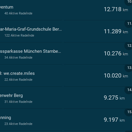
10
ventum
12.718
km
40 Aktive Radelnde
11
Oskar-Maria-Graf-Grundschule Berg in Aufkirchen Berg
11.289
km
122 Aktive Radelnde
12
Kreissparkasse München Starnberg Ebersberg
10.276
km
34 Aktive Radelnde
13
: we.create.miles
10.020
km
22 Aktive Radelnde
14
erwehr Berg
9.275
km
31 Aktive Radelnde
15
Inning
9.197
km
23 Aktive Radelnde