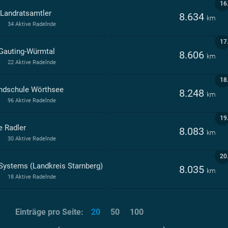
16
 Landratsamtler
8.634
km
34 Aktive Radelnde
17
Gauting-Würmtal
8.606
km
22 Aktive Radelnde
18
ndschule Wörthsee
8.248
km
96 Aktive Radelnde
19
e Radler
8.083
km
30 Aktive Radelnde
20
Systems (Landkreis Starnberg)
8.035
km
18 Aktive Radelnde
Einträge pro Seite:
20
50
100