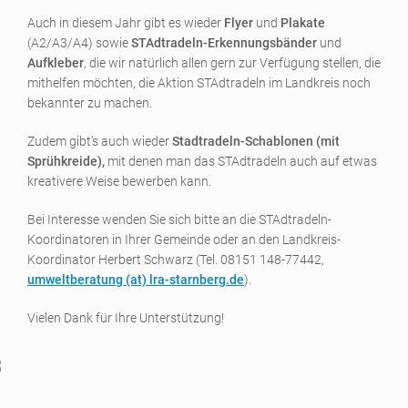
Auch in diesem Jahr gibt es wieder
Flyer
und
Plakate
(A2/A3/A4) sowie
STAdtradeln-Erkennungsbänder
und
Aufkleber
, die wir natürlich allen gern zur Verfügung stellen, die
mithelfen möchten, die Aktion STAdtradeln im Landkreis noch
bekannter zu machen.
Zudem gibt’s auch wieder
Stadtradeln-Schablonen (mit
Sprühkreide),
mit denen man das STAdtradeln auch auf etwas
kreativere Weise bewerben kann.
Bei Interesse wenden Sie sich bitte an die STAdtradeln-
Koordinatoren in Ihrer Gemeinde oder an den Landkreis-
Koordinator Herbert Schwarz (Tel. 08151 148-77442,
umweltberatung (a
t) lra-starnberg.de
).
Vielen Dank für Ihre Unterstützung!