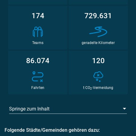
174
729.631
Teams
geradelte Kilometer
86.074
120
Fahrten
t CO
-Vermeidung
2
Springe zum Inhalt
Folgende Städte/Gemeinden gehören dazu: