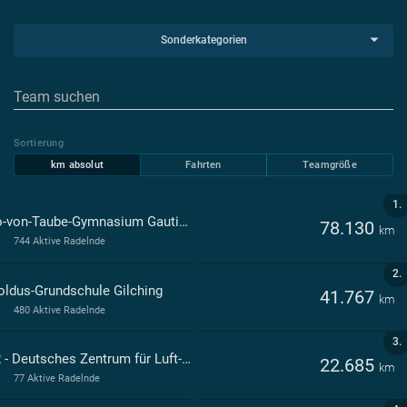
Sonderkategorien
Sortierung
km absolut
Fahrten
Teamgröße
1.
Otto-von-Taube-Gymnasium Gauting
78.130
km
744 Aktive Radelnde
2.
oldus-Grundschule Gilching
41.767
km
480 Aktive Radelnde
3.
DLR - Deutsches Zentrum für Luft- und Raumfahrt
22.685
km
77 Aktive Radelnde