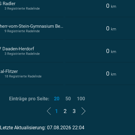
 Radler
0
km
3 Registrierte Radelnde
Freiherr-vom-Stein-Gymnasium Betzdorf 2026
0
km
9 Registrierte Radelnde
 Daaden-Herdorf
0
km
3 Registrierte Radelnde
al-Flitzer
0
km
18 Registrierte Radelnde
Einträge pro Seite:
20
50
100
1
2
3
Letzte Aktualisierung: 07.08.2026 22:04