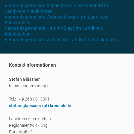
Verbandsgemeinde Altenkirchen-Flammersfeld im
Landkreis Altenkirchen
Verbandsgemeinde Daaden-Herdorf im Landkreis
Altenkirchen
Verbandsgemeinde Hamm (Sieg) im Landkreis
Altenkirchen
Verbandsgemeinde Wissen im Landkreis Altenkirchen
Kontaktinformationen
Stefan Glässner
Klimaschutzmanager
Tel.: +49 2681 813801
stefan.glaessner (a
t) kreis-ak.de
Landkreis Altenkirchen
Regionalentwicklung
Parkstraße 1