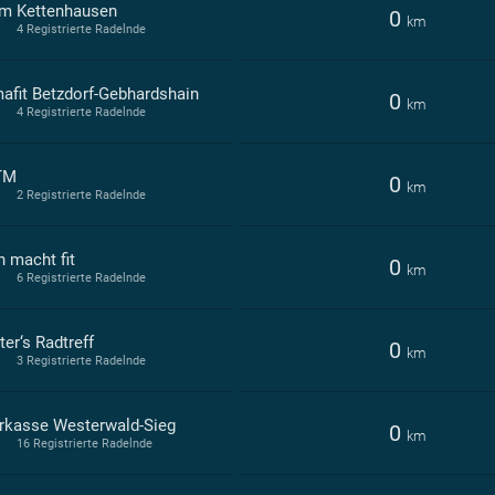
m Kettenhausen
0
km
4 Registrierte Radelnde
mafit Betzdorf-Gebhardshain
0
km
4 Registrierte Radelnde
TM
0
km
2 Registrierte Radelnde
n macht fit
0
km
6 Registrierte Radelnde
er‘s Radtreff
0
km
3 Registrierte Radelnde
rkasse Westerwald-Sieg
0
km
16 Registrierte Radelnde