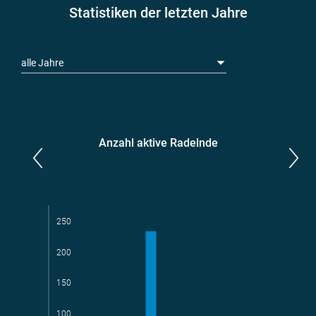
Statistiken der letzten Jahre
alle Jahre
Anzahl aktive Radelnde
Parlamentarier*innen
aktive Radelnde
250
200
150
Teams
geradelte km
100