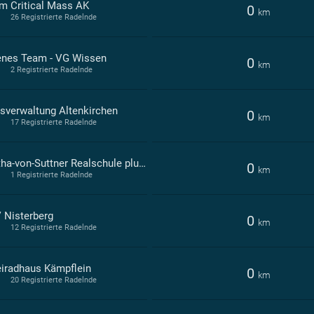
m Critical Mass AK
0
km
26 Registrierte Radelnde
enes Team - VG Wissen
0
km
2 Registrierte Radelnde
isverwaltung Altenkirchen
0
km
17 Registrierte Radelnde
Bertha-von-Suttner Realschule plus Betzdorf
0
km
1 Registrierte Radelnde
 Nisterberg
0
km
12 Registrierte Radelnde
iradhaus Kämpflein
0
km
20 Registrierte Radelnde