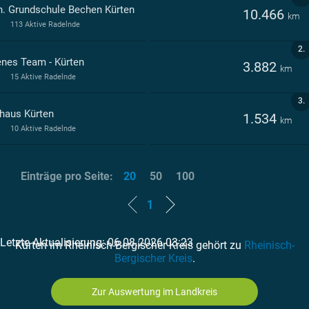
h. Grundschule Bechen Kürten
10.466
km
113 Aktive Radelnde
2.
enes Team - Kürten
3.882
km
15 Aktive Radelnde
3.
haus Kürten
1.534
km
10 Aktive Radelnde
Einträge pro Seite:
20
50
100
1
Letzte Aktualisierung: 06.08.2026 03:23
Kürten im Rheinisch-Bergischer Kreis gehört zu
Rheinisch-
Bergischer Kreis
.
Zur Auswertung im Landkreis