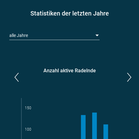
Statistiken der letzten Jahre
alle Jahre
Anzahl aktive Radelnde
Parlamentarier*innen
aktive Radelnde
150
100
Teams
geradelte km