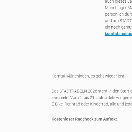
auch dieses J
Münchinger Mär
persönlich dur
und am STADTR
ein noch gemü
korntal.muenc
Korntal-Münchingen, es geht wieder los!
Das STADTRADELN 2026 steht in den Startlöc
sammeln! Vom 1. bis 21. Juli radeln wir gem
E-Bike, Rennrad oder Kinderrad, alle und jed
Kostenloser Radcheck zum Auftakt