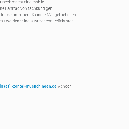
dCheck macht eine mobile
gene Fahrrad von fachkundigen
druck kontrolliert. Kleinere Mängel beheben
geölt werden? Sind ausreichend Reflektoren
ln (a
t) korntal-muenchingen.de
wenden