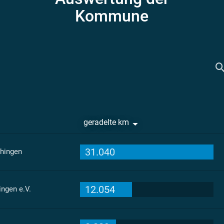
Kommune
geradelte km
31.040
hingen
12.054
ngen e.V.