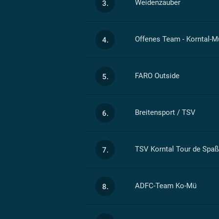
Weidenzauber
3.
Offenes Team - Korntal-
4.
FARO Outside
5.
Breitensport / TSV
6.
TSV Korntal Tour de Spaß
7.
ADFC-Team Ko-Mü
8.