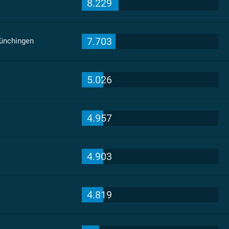
8.229
7.703
Münchingen
5.026
4.957
4.903
4.819