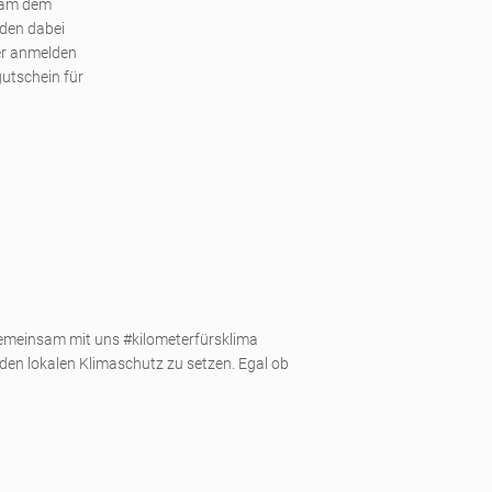
 am dem
rden dabei
ier anmelden
utschein für
gemeinsam mit uns #kilometerfürsklima
den lokalen Klimaschutz zu setzen. Egal ob