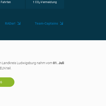
Fahrten
t CO
-Vermeidung
2
RADar!
Team-Captains
im Landkreis Ludwigsburg nahm vom
01. Juli
N teil.
26