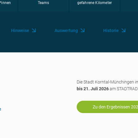
*innen
Teams
gefahrene Kilometer
Hinweise
Auswertung
Historie
Die Stadt Korntal-Münchingen 
bis 21. Juli 2026
am STADTRADEL
Zu den Ergebnissen 20
e