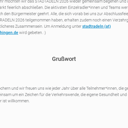
ahr möchten wir das STADTADELN 2026 wieder gemeinsam begehen und
kt feierlich abschließen. Die aktivsten Einzelradler*innen und Teams we
ch den Bürgermeister geehrt. Alle, die sich vorab bei uns zur Abschlussfe
ADELN 2026 teilgenommen haben, erhalten zudem noch einen Verzehrg
tlicheres Zusammensein. Um Anmeldung unter
stadtradeln (a
t)
hingen.de
wird gebeten. :)
Grußwort
hern und wir freuen uns wie jeder Jahr über alle Teilnehmer*innen, die 
einsam um ein Zeichen für die Verkehrswende, die eigene Gesundheit und 
er ist willkommen.