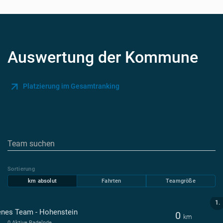
Auswertung der Kommune
Platzierung im Gesamtranking
Sortierung
km absolut
Fahrten
Teamgröße
1.
enes Team - Hohenstein
0
km
0 Aktive Radelnde