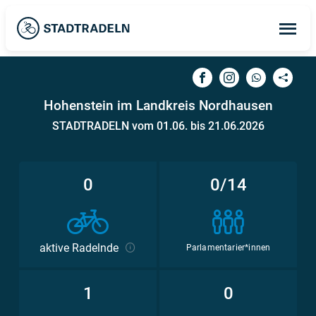
Op
ma
me
Hohenstein im Landkreis Nordhausen
STADTRADELN vom 01.06. bis 21.06.2026
0
0/14
aktive Radelnde
Parlamentarier*innen
1
0