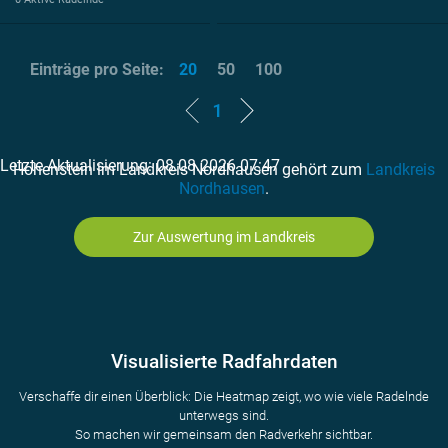
Einträge pro Seite:
20
50
100
1
Letzte Aktualisierung: 08.08.2026 07:47
Hohenstein im Landkreis Nordhausen gehört zum
Landkreis
Nordhausen
.
Zur Auswertung im Landkreis
Visualisierte Radfahrdaten
Verschaffe dir einen Überblick: Die Heatmap zeigt, wo wie viele Radelnde
unterwegs sind.
So machen wir gemeinsam den Radverkehr sichtbar.