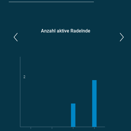
Anzahl aktive Radelnde
Parlamentarier*innen
aktive Radelnde
2
Teams
geradelte km