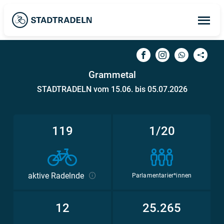
Op
ma
me
Grammetal
STADTRADELN vom 15.06. bis 05.07.2026
119
1/20
aktive Radelnde
Parlamentarier*innen
12
25.265