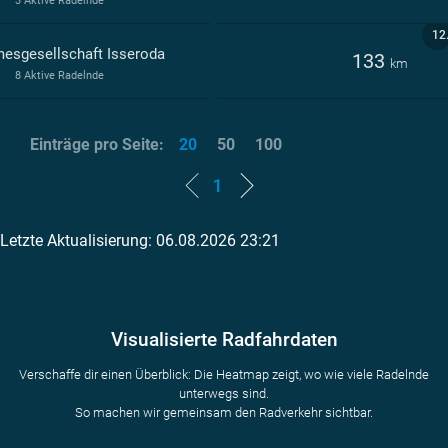
3 Aktive Radelnde
12
mesgesellschaft Isseroda
133
km
8 Aktive Radelnde
Einträge pro Seite:
20
50
100
1
Letzte Aktualisierung: 06.08.2026 23:21
Visualisierte Radfahrdaten
Verschaffe dir einen Überblick: Die Heatmap zeigt, wo wie viele Radelnde
unterwegs sind.
So machen wir gemeinsam den Radverkehr sichtbar.