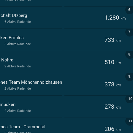
6.
schaft Utzberg
1.280
km
6 Aktive Radelnde
7.
ken Profiles
733
km
6 Aktive Radelnde
8.
 Nohra
510
km
2 Aktive Radelnde
9.
enes Team Mönchenholzhausen
378
km
2 Aktive Radelnde
10
mücken
273
km
2 Aktive Radelnde
11
enes Team - Grammetal
206
km