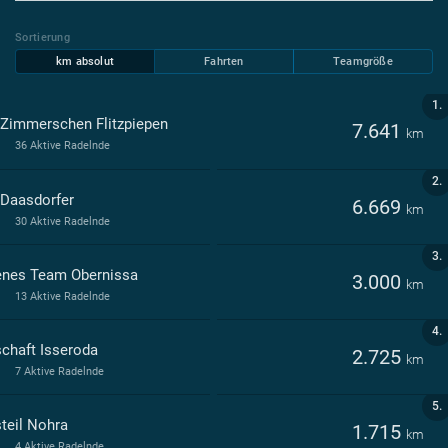
Sortierung
km absolut
Fahrten
Teamgröße
1.
 Zimmerschen Flitzpiepen
7.641
km
36 Aktive Radelnde
2.
 Daasdorfer
6.669
km
30 Aktive Radelnde
3.
enes Team Obernissa
3.000
km
13 Aktive Radelnde
4.
schaft Isseroda
2.725
km
7 Aktive Radelnde
5.
steil Nohra
1.715
km
4 Aktive Radelnde