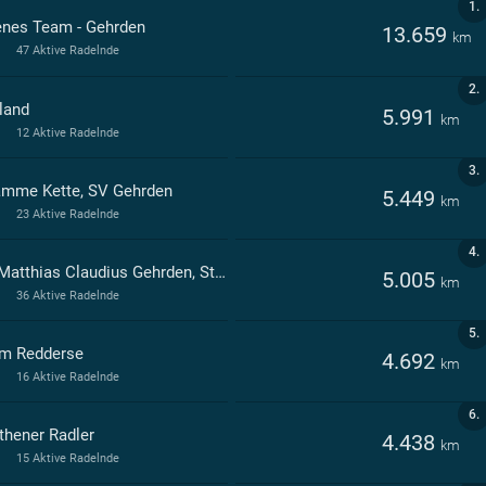
1.
enes Team - Gehrden
13.659
km
47 Aktive Radelnde
2.
land
5.991
km
12 Aktive Radelnde
3.
amme Kette, SV Gehrden
5.449
km
23 Aktive Radelnde
4.
GY Matthias Claudius Gehrden, Stadt
5.005
km
36 Aktive Radelnde
5.
m Redderse
4.692
km
16 Aktive Radelnde
6.
thener Radler
4.438
km
15 Aktive Radelnde