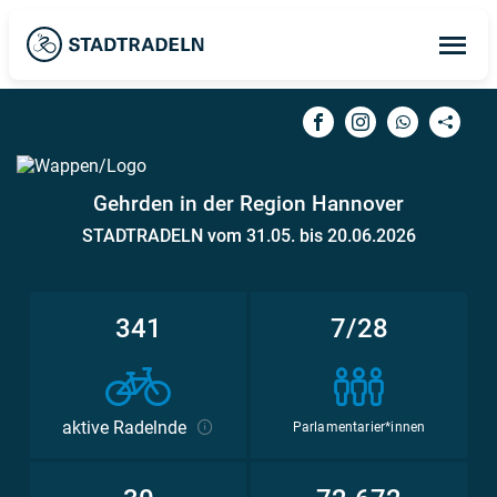
Op
ma
me
Gehrden in der Region Hannover
STADTRADELN vom 31.05. bis 20.06.2026
341
7/28
aktive Radelnde
Parlamentarier*innen