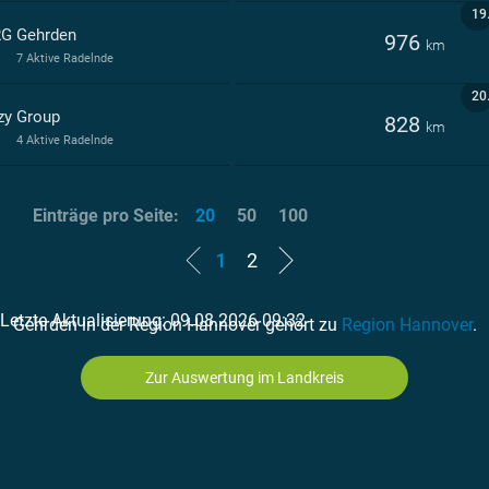
19
G Gehrden
976
km
7 Aktive Radelnde
20
zy Group
828
km
4 Aktive Radelnde
Einträge pro Seite:
20
50
100
1
2
Letzte Aktualisierung: 09.08.2026 09:32
Gehrden in der Region Hannover gehört zu
Region Hannover
.
Zur Auswertung im Landkreis