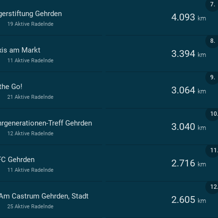
7.
gerstiftung Gehrden
4.093
km
19 Aktive Radelnde
8.
xis am Markt
3.394
km
11 Aktive Radelnde
9.
the Go!
3.064
km
21 Aktive Radelnde
10
rgenerationen-Treff Gehrden
3.040
km
12 Aktive Radelnde
11
C Gehrden
2.716
km
11 Aktive Radelnde
12
Am Castrum Gehrden, Stadt
2.605
km
25 Aktive Radelnde