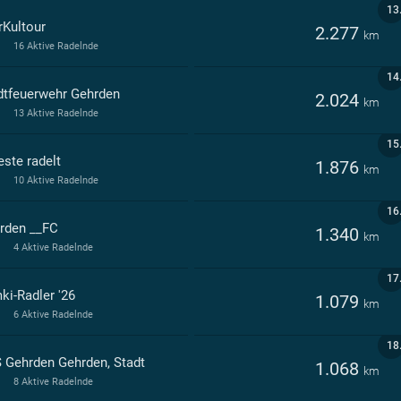
13
rKultour
2.277
km
16 Aktive Radelnde
14
dtfeuerwehr Gehrden
2.024
km
13 Aktive Radelnde
15
este radelt
1.876
km
10 Aktive Radelnde
16
rden __FC
1.340
km
4 Aktive Radelnde
17
ki-Radler '26
1.079
km
6 Aktive Radelnde
18
 Gehrden Gehrden, Stadt
1.068
km
8 Aktive Radelnde