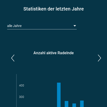
Statistiken der letzten Jahre
alle Jahre
Anzahl aktive Radelnde
Parlamentarier*innen
aktive Radelnde
400
300
Teams
geradelte km