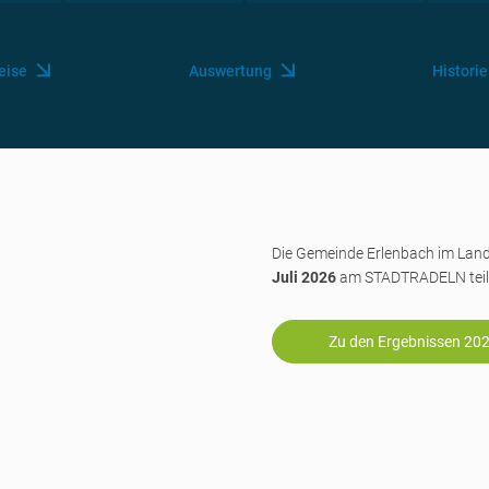
eise
Auswertung
Historie
Die Gemeinde Erlenbach im Lan
Juli 2026
am STADTRADELN teil
Zu den Ergebnissen 20