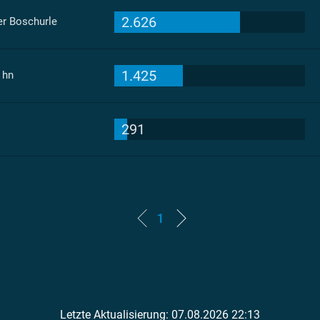
2.626
er Boschurle
1.425
 hn
291
1
Letzte Aktualisierung: 07.08.2026 22:13