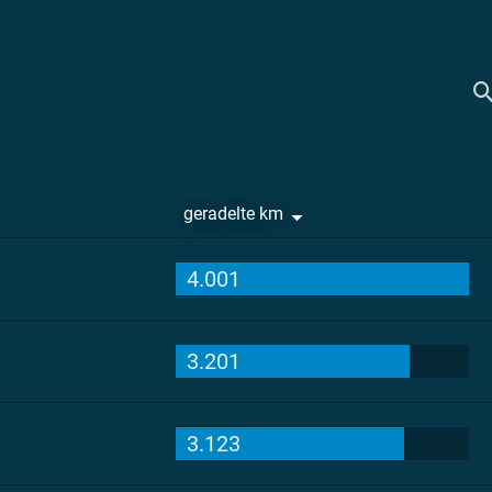
geradelte km
4.001
3.201
3.123