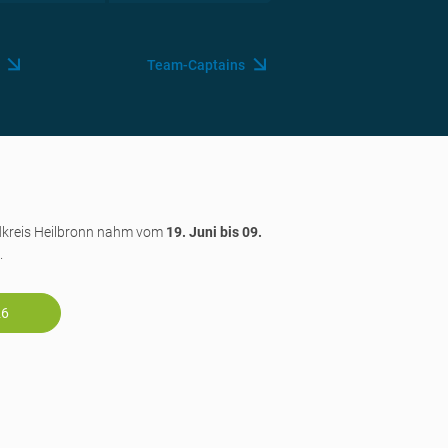
Team-Captains
dkreis Heilbronn nahm vom
19. Juni bis 09.
.
26