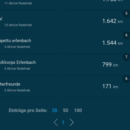
11 Aktive Radelnde
5.
V.
1.642
km
13 Aktive Radelnde
6.
ppetto.erlenbach
1.544
km
4 Aktive Radelnde
7.
ikkorps Erlenbach
799
km
5 Aktive Radelnde
8.
herfreunde
171
km
3 Aktive Radelnde
Einträge pro Seite:
20
50
100
1