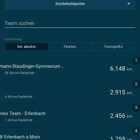
Sonderkategorien
Sortierung
km absolut
Fahrten
Teamgröße
1.
Hermann-Staudinger-Gymnasium Erlenbach a. Main
6.148
km
56 Aktive Radelnde
2.
2.915
km
4 Aktive Radelnde
3.
enes Team - Erlenbach
2.456
km
7 Aktive Radelnde
4.
dt Erlenbach a.Main
1.755
km