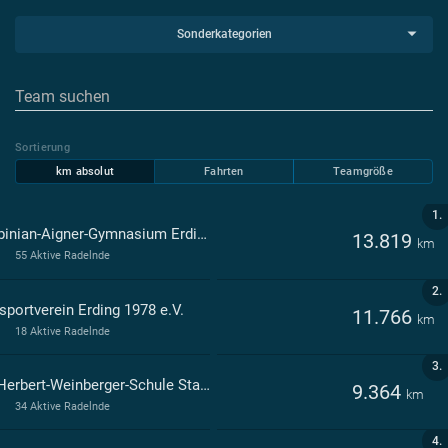
Sonderkategorien
Sortierung
km absolut
Fahrten
Teamgröße
1.
Korbinian-Aigner-Gymnasium Erding
13.819
km
55 Aktive Radelnde
2.
sportverein Erding 1978 e.V.
11.766
km
18 Aktive Radelnde
3.
Dr.-Herbert-Weinberger-Schule Staatliche Berufsschule Erding
9.364
km
34 Aktive Radelnde
4.