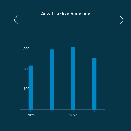
Anzahl aktive Radelnde
Parlamentarier*innen
aktive Radelnde
300
200
Teams
geradelte km
100
2022
2024
t CO
-Vermeidung
2