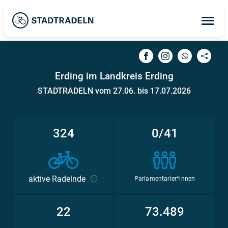
Op
ma
me
Erding im Landkreis Erding
STADTRADELN vom 27.06. bis 17.07.2026
324
0/41
aktive Radelnde
Parlamentarier*innen
22
73.489