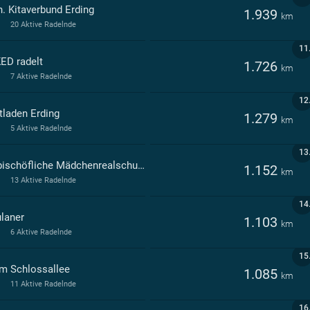
h. Kitaverbund Erding
1.939
km
20 Aktive Radelnde
11
ED radelt
1.726
km
7 Aktive Radelnde
12
tladen Erding
1.279
km
5 Aktive Radelnde
13
Erzbischöfliche Mädchenrealschule Heilig Blut Erding
1.152
km
13 Aktive Radelnde
14
ulaner
1.103
km
6 Aktive Radelnde
15
m Schlossallee
1.085
km
11 Aktive Radelnde
16