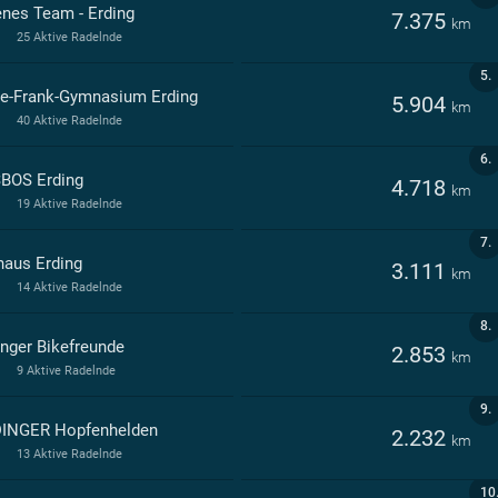
enes Team - Erding
7.375
km
25 Aktive Radelnde
5.
e-Frank-Gymnasium Erding
5.904
km
40 Aktive Radelnde
6.
BOS Erding
4.718
km
19 Aktive Radelnde
7.
haus Erding
3.111
km
14 Aktive Radelnde
8.
inger Bikefreunde
2.853
km
9 Aktive Radelnde
9.
INGER Hopfenhelden
2.232
km
13 Aktive Radelnde
10