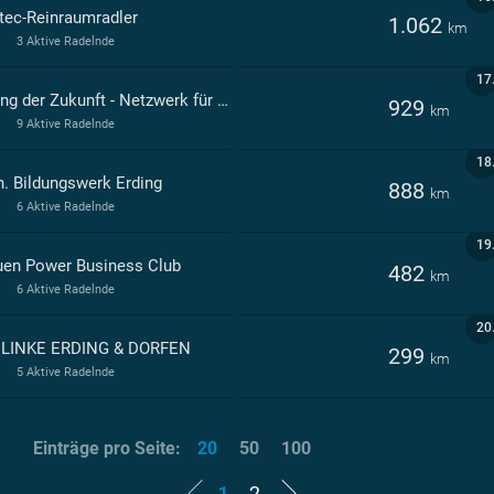
tec-Reinraumradler
1.062
km
3 Aktive Radelnde
17
Erding der Zukunft - Netzwerk für Nachhaltigkeit
929
km
9 Aktive Radelnde
18
h. Bildungswerk Erding
888
km
6 Aktive Radelnde
19
uen Power Business Club
482
km
6 Aktive Radelnde
20
 LINKE ERDING & DORFEN
299
km
5 Aktive Radelnde
Einträge pro Seite:
20
50
100
1
2