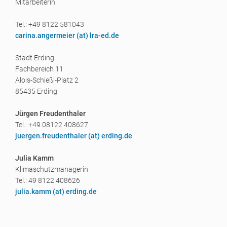
Mitarbeiterin
Tel.: +49 8122 581043
carina.angermeier (a
t) lra-ed.de
Stadt Erding
Fachbereich 11
Alois-Schießl-Platz 2
85435 Erding
Jürgen Freudenthaler
Tel.: +49 08122 408627
juergen.freudenthaler (a
t) erding.de
Julia Kamm
Klimaschutzmanagerin
Tel.: 49 8122 408626
julia.kamm (a
t) erding.de