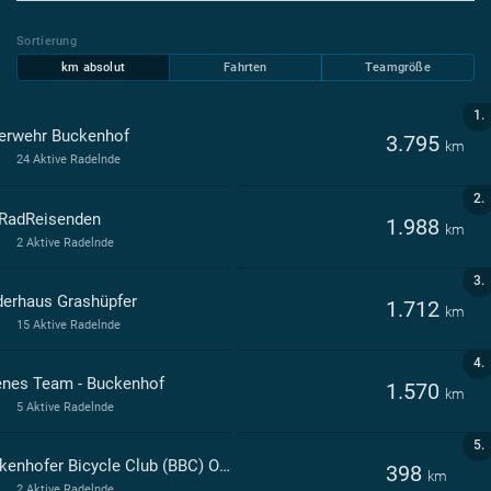
Sortierung
km absolut
Fahrten
Teamgröße
1.
erwehr Buckenhof
3.795
km
24 Aktive Radelnde
2.
 RadReisenden
1.988
km
2 Aktive Radelnde
3.
derhaus Grashüpfer
1.712
km
15 Aktive Radelnde
4.
enes Team - Buckenhof
1.570
km
5 Aktive Radelnde
5.
Buckenhofer Bicycle Club (BBC) Offen für Alle
398
km
2 Aktive Radelnde