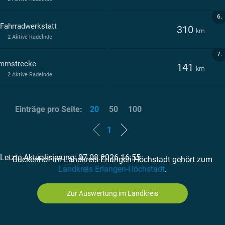
6.
 Fahrradwerkstatt
310
km
2 Aktive Radelnde
7.
mmstrecke
141
km
2 Aktive Radelnde
Einträge pro Seite:
20
50
100
1
Letzte Aktualisierung: 07.08.2026 16:55
Buckenhof im Landkreis Erlangen-Höchstadt gehört zum
Landkreis Erlangen-Höchstadt
.
Zur Auswertung im Landkreis