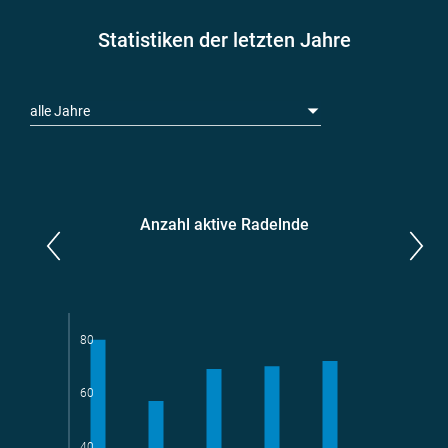
Statistiken der letzten Jahre
alle Jahre
Anzahl aktive Radelnde
Parlamentarier*innen
aktive Radelnde
80
60
Teams
geradelte km
40