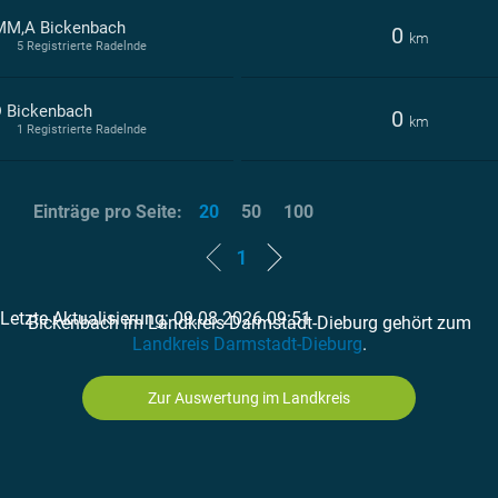
M,A Bickenbach
0
km
5 Registrierte Radelnde
 Bickenbach
0
km
1 Registrierte Radelnde
Einträge pro Seite:
20
50
100
1
Letzte Aktualisierung: 09.08.2026 09:51
Bickenbach im Landkreis Darmstadt-Dieburg gehört zum
Landkreis Darmstadt-Dieburg
.
Zur Auswertung im Landkreis