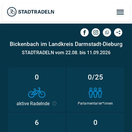
Op
ma
me
Bickenbach im Landkreis Darmstadt-Dieburg
STADTRADELN vom 22.08. bis 11.09.2026
0
0/25
aktive Radelnde
Parlamentarier*innen
6
0