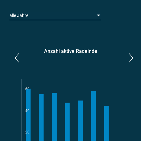
alle Jahre
Anzahl aktive Radelnde
Parlamentarier*innen
aktive Radelnde
60
40
Teams
geradelte km
20