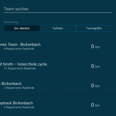
Sortierung
km absolut
Fahrten
Teamgröße
enes Team - Bickenbach
0
km
4 Registrierte Radelnde
 Smith – listen.think.cycle.
0
km
21 Registrierte Radelnde
 Bickenbach
0
km
2 Registrierte Radelnde
ptrack Bickenbach
0
km
3 Registrierte Radelnde