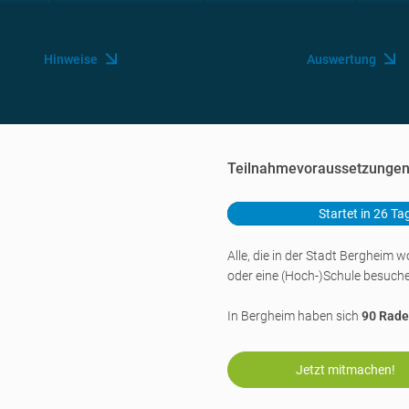
Hinweise
Auswertung
Teilnahmevoraussetzunge
Startet in 26 Ta
Alle, die in der Stadt Bergheim 
oder eine
(Hoch-)Schule
besuche
In Bergheim haben sich
90 Rade
Jetzt mitmachen!