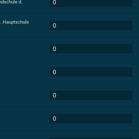
0
dschule d.
. Hauptschule
0
0
0
0
0