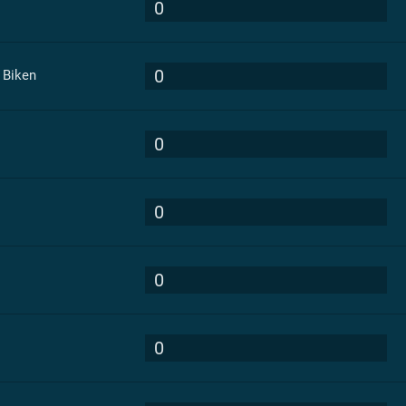
0
0
 Biken
0
0
0
0