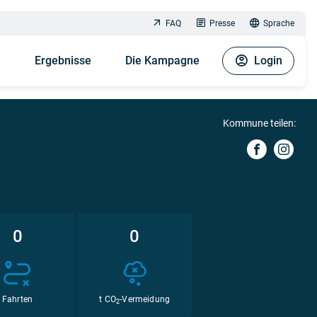
FAQ
Presse
Sprache
n
Ergebnisse
Die Kampagne
Login
Kommune teilen:
0
0
Fahrten
t CO
-Vermeidung
2