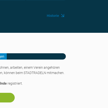
Historie
n
gen
wohnen, arbeiten, einem Verein angehören
n, können beim STADTRADELN mitmachen.
lnde
registriert.