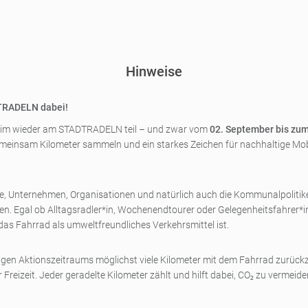
Hinweise
DTRADELN dabei!
heim wieder am STADTRADELN teil – und zwar vom
02. September bis zu
, gemeinsam Kilometer sammeln und ein starkes Zeichen für nachhaltige Mo
ne, Unternehmen, Organisationen und natürlich auch die Kommunalpolitiker
Egal ob Alltagsradler*in, Wochenendtourer oder Gelegenheitsfahrer*in –
as Fahrrad als umweltfreundliches Verkehrsmittel ist.
öchigen Aktionszeitraums möglichst viele Kilometer mit dem Fahrrad zurüc
er Freizeit. Jeder geradelte Kilometer zählt und hilft dabei, CO₂ zu verm