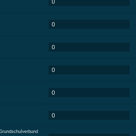
0
0
0
0
0
0
 Grundschulverbund