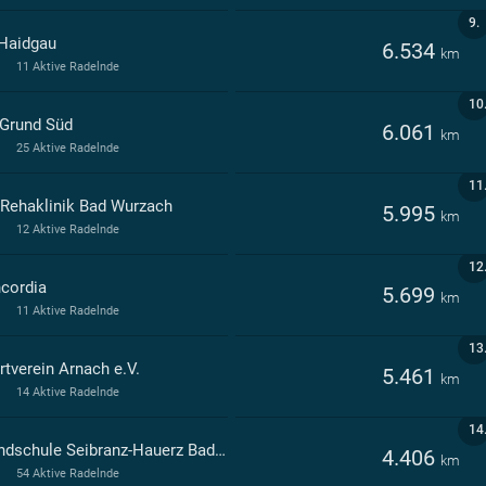
9.
Haidgau
6.534
km
11 Aktive Radelnde
10
Grund Süd
6.061
km
25 Aktive Radelnde
11
Rehaklinik Bad Wurzach
5.995
km
12 Aktive Radelnde
12
cordia
5.699
km
11 Aktive Radelnde
13
rtverein Arnach e.V.
5.461
km
14 Aktive Radelnde
14
Grundschule Seibranz-Hauerz Bad Wurzach
4.406
km
54 Aktive Radelnde