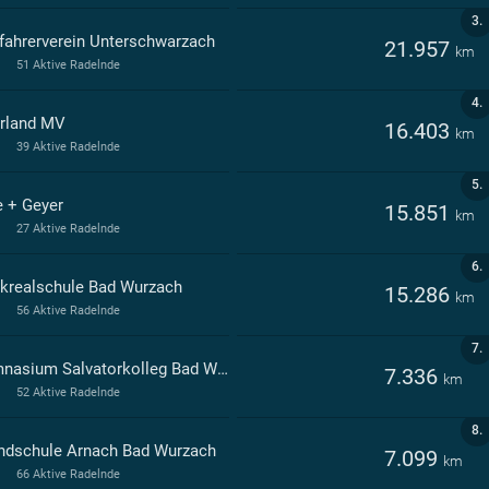
3.
fahrerverein Unterschwarzach
21.957
km
51 Aktive Radelnde
4.
rland MV
16.403
km
39 Aktive Radelnde
5.
e + Geyer
15.851
km
27 Aktive Radelnde
6.
krealschule Bad Wurzach
15.286
km
56 Aktive Radelnde
7.
Gymnasium Salvatorkolleg Bad Wurzach
7.336
km
52 Aktive Radelnde
8.
ndschule Arnach Bad Wurzach
7.099
km
66 Aktive Radelnde