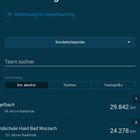
Platzierung im Gesamtranking
Sonderkategorien
Sortierung
km absolut
Fahrten
Teamgröße
1.
gelbach
29.842
km
96 Aktive Radelnde
2.
ndschule Haid Bad Wurzach
24.278
km
101 Aktive Radelnde