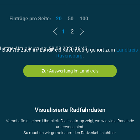
Einträge pro Seite:
20
50
100
1
2
Letzte Aktualisierung: 08.08.2026 10:43
Bad Wurzach im Landkreis Ravensburg gehört zum
Landkreis
Ravensburg
.
Zur Auswertung im Landkreis
Visualisierte Radfahrdaten
Verschaffe dir einen Überblick: Die Heatmap zeigt, wo wie viele Radelnde
unterwegs sind.
So machen wir gemeinsam den Radverkehr sichtbar.