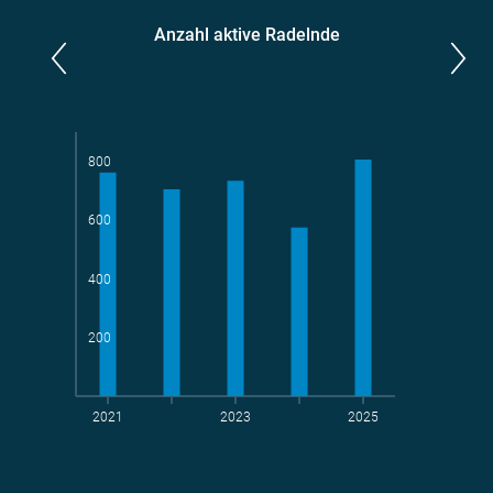
Anzahl aktive Radelnde
Parlamentarier*innen
aktive Radelnde
800
600
Teams
geradelte km
400
200
2021
2023
2025
t CO
-Vermeidung
2