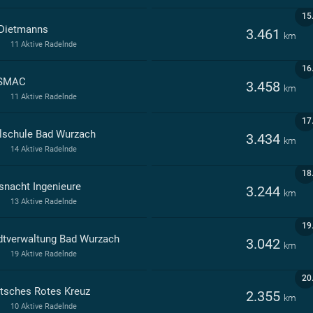
15
Dietmanns
3.461
km
11 Aktive Radelnde
16
SSMAC
3.458
km
11 Aktive Radelnde
17
lschule Bad Wurzach
3.434
km
14 Aktive Radelnde
18
snacht Ingenieure
3.244
km
13 Aktive Radelnde
19
dtverwaltung Bad Wurzach
3.042
km
19 Aktive Radelnde
20
tsches Rotes Kreuz
2.355
km
10 Aktive Radelnde