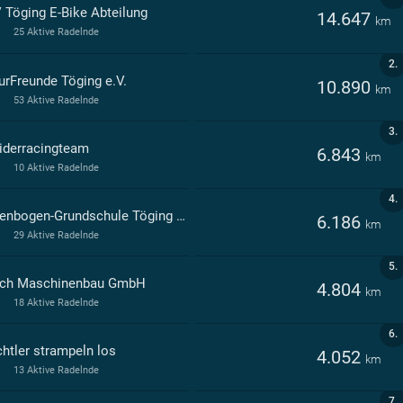
 Töging E-Bike Abteilung
14.647
km
25 Aktive Radelnde
2.
urFreunde Töging e.V.
10.890
km
53 Aktive Radelnde
3.
riderracingteam
6.843
km
10 Aktive Radelnde
4.
Regenbogen-Grundschule Töging a. Inn
6.186
km
29 Aktive Radelnde
5.
ch Maschinenbau GmbH
4.804
km
18 Aktive Radelnde
6.
chtler strampeln los
4.052
km
13 Aktive Radelnde
7.