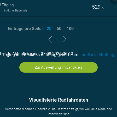
13
 Töging
529
km
6 Aktive Radelnde
Einträge pro Seite:
20
50
100
1
Letzte Aktualisierung: 07.08.2026 06:43
Töging im Landkreis Altötting gehört zum
Landkreis Altötting
.
Zur Auswertung im Landkreis
Visualisierte Radfahrdaten
Verschaffe dir einen Überblick: Die Heatmap zeigt, wo wie viele Radelnde
unterwegs sind.