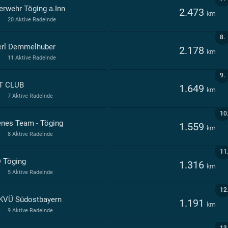
erwehr Töging a.Inn
2.473
km
20 Aktive Radelnde
8.
erl Demmelhuber
2.178
km
11 Aktive Radelnde
9.
T CLUB
1.649
km
7 Aktive Radelnde
10
enes Team - Töging
1.559
km
8 Aktive Radelnde
11
 Töging
1.316
km
5 Aktive Radelnde
12
KVÜ Südostbayern
1.191
km
9 Aktive Radelnde