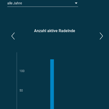
alle Jahre
Anzahl aktive Radelnde
Parlamentarier*innen
aktive Radelnde
100
Teams
geradelte km
50