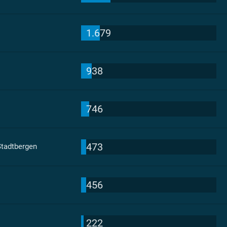
1.679
938
746
473
Stadtbergen
456
222