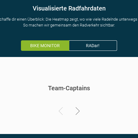
Visualisierte Radfahrdaten
chaffe dir einen Überblick: Die Heatmap zeigt, wo wie viele Radelnde unterwegs 
So machen wir gemeinsam den Radverkehr sichtbar.
BIKE MONITOR
RADar!
Team-Captains