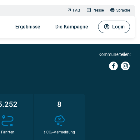
FAQ
Presse
Sprache
n
Ergebnisse
Die Kampagne
Login
Kommune teilen:
5.252
8
Fahrten
t CO
-Vermeidung
2