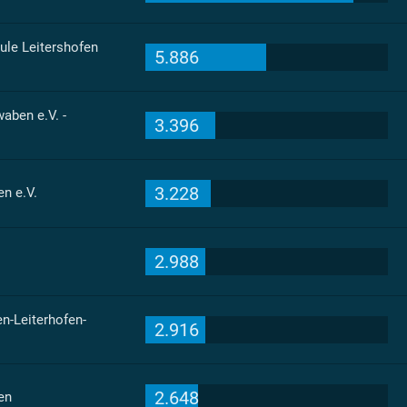
le Leitershofen
5.886
aben e.V. -
3.396
3.228
n e.V.
2.988
n-Leiterhofen-
2.916
2.648
en