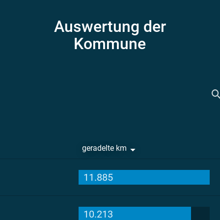
Auswertung der
Kommune
geradelte km
11.885
10.213