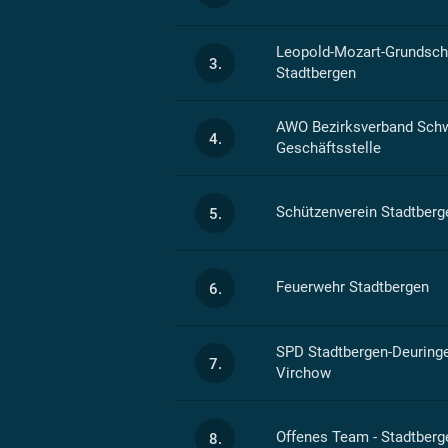
Leopold-Mozart-Grundschu
3.
Stadtbergen
AWO Bezirksverband Schw
4.
Geschäftsstelle
Schützenverein Stadtberge
5.
Feuerwehr Stadtbergen
6.
SPD Stadtbergen-Deuringe
7.
Virchow
Offenes Team - Stadtberg
8.