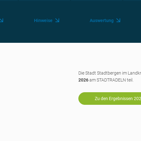
Hinweise
Auswertung
Die Stadt Stadtbergen im Land
2026
am STADTRADELN teil.
Zu den Ergebnissen 20