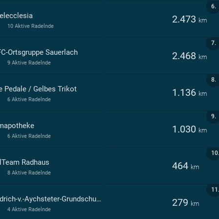
6.
elecclesia
2.473
km
10 Aktive Radelnde
7.
C-Ortsgruppe Sauerlach
2.468
km
9 Aktive Radelnde
8.
e Pedale / Gelbes Trikot
1.136
km
6 Aktive Radelnde
9.
mapotheke
1.030
km
6 Aktive Radelnde
10
lTeam Radhaus
464
km
8 Aktive Radelnde
11
Friedrich-v.-Aychsteter-Grundschule Sauerlach
279
km
4 Aktive Radelnde