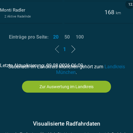
12
 Monti Radler
168
km
2 Aktive Radelnde
Einträge pro Seite:
20
50
100
1
Letzte Aktualisierung: 09.08.2026 06:09
Sauerlach im Landkreis München gehört zum
Landkreis
München
.
Zur Auswertung im Landkreis
Visualisierte Radfahrdaten