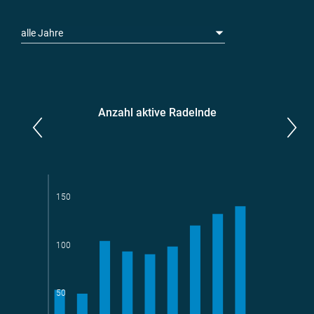
alle Jahre
Anzahl aktive Radelnde
Parlamentarier*innen
aktive Radelnde
150
100
Teams
geradelte km
50