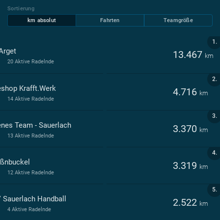
Sortierung
km absolut
Fahrten
Teamgröße
1.
Arget
13.467
km
20 Aktive Radelnde
2.
eshop Krafft.Werk
4.716
km
14 Aktive Radelnde
3.
enes Team - Sauerlach
3.370
km
13 Aktive Radelnde
4.
ißnbuckel
3.319
km
12 Aktive Radelnde
5.
 Sauerlach Handball
2.522
km
4 Aktive Radelnde