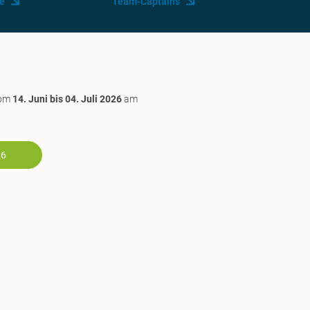
ie
Team-Captains
vom
14. Juni bis 04. Juli 2026
am
26