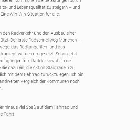
n unseren Kommunen die Belastungen durch
lts- und Lebensqualität zu steigern – und
Eine Win-Win-Situation für alle.
n den Radverkehr und den Ausbau einer
stützt. Der erste Radschnellweg München –
llwege, das Radtangenten- und das
skonzept werden umgesetzt. Schon jetzt
dingungen fürs Radeln, sowohl in der
e Sie dazu ein, die Aktion Stadtradeln zu
ich mit dem Fahrrad zurückzulegen. Ich bin
chlandweiten Vergleich der Kommunen noch
n.
er hinaus viel Spaß auf dem Fahrrad und
e Fahrt.