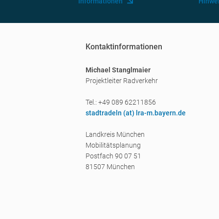
Informationen
Hinwe
Kontaktinformationen
Michael Stanglmaier
Projektleiter Radverkehr
Tel.: +49 089 62211856
stadtradeln (a
t) lra-m.bayern.de
Landkreis München
Mobilitätsplanung
Postfach 90 07 51
81507 München