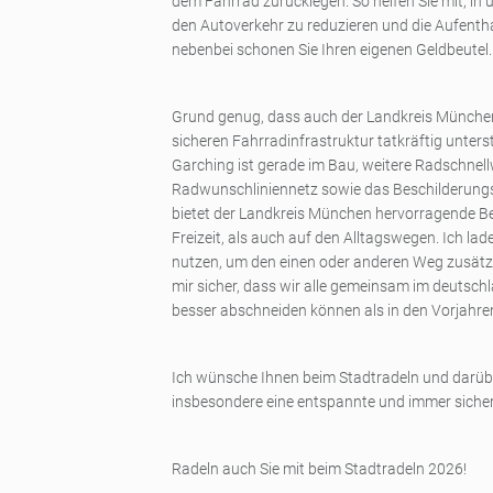
dem Fahrrad zurücklegen. So helfen Sie mit, i
den Autoverkehr zu reduzieren und die Aufentha
nebenbei schonen Sie Ihren eigenen Geldbeutel. 
Grund genug, dass auch der Landkreis Münche
sicheren Fahrradinfrastruktur tatkräftig unter
Garching ist gerade im Bau, weitere Radschne
Radwunschliniennetz sowie das Beschilderung
bietet der Landkreis München hervorragende Be
Freizeit, als auch auf den Alltagswegen. Ich lad
nutzen, um den einen oder anderen Weg zusätzl
mir sicher, dass wir alle gemeinsam im deuts
besser abschneiden können als in den Vorjahre
Ich wünsche Ihnen beim Stadtradeln und darüb
insbesondere eine entspannte und immer sicher
Radeln auch Sie mit beim Stadtradeln 2026!