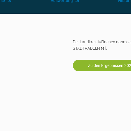
ise
Auswertung
Histor
Der Landkreis München nahm 
STADTRADELN teil.
Zu den Ergebnissen 20