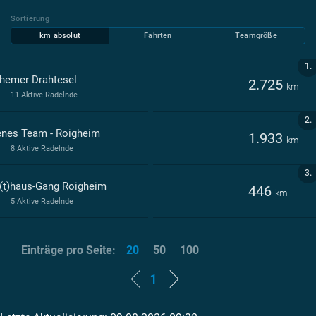
Sortierung
km absolut
Fahrten
Teamgröße
1.
hemer Drahtesel
2.725
km
11 Aktive Radelnde
2.
enes Team - Roigheim
1.933
km
8 Aktive Radelnde
3.
(t)haus-Gang Roigheim
446
km
5 Aktive Radelnde
Einträge pro Seite:
20
50
100
1