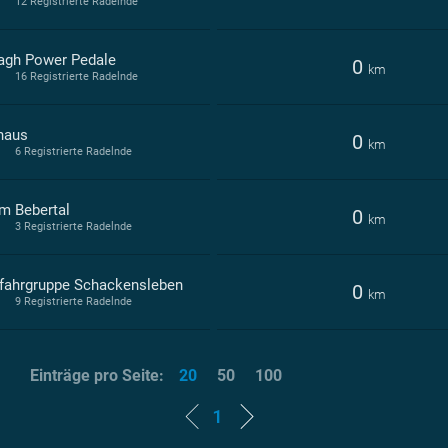
12 Registrierte Radelnde
agh Power Pedale
0
km
16 Registrierte Radelnde
haus
0
km
6 Registrierte Radelnde
m Bebertal
0
km
3 Registrierte Radelnde
fahrgruppe Schackensleben
0
km
9 Registrierte Radelnde
Einträge pro Seite:
20
50
100
1