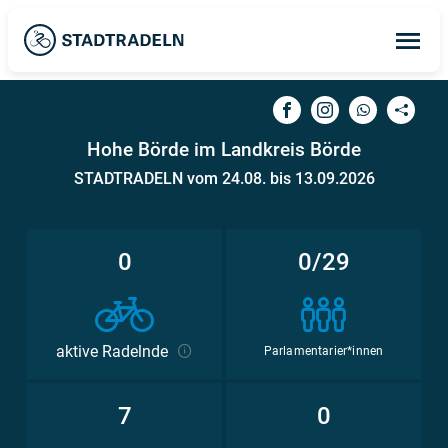
Op
ma
me
Hohe Börde im Landkreis Börde
STADTRADELN vom 24.08. bis 13.09.2026
0
0/29
aktive Radelnde
Parlamentarier*innen
7
0