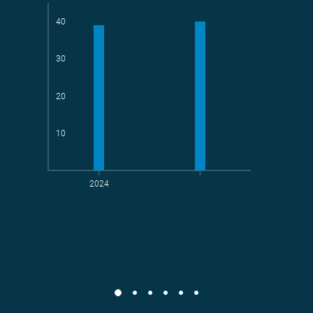
40
30
Teams
geradelte km
20
10
2024
t CO
-Vermeidung
2