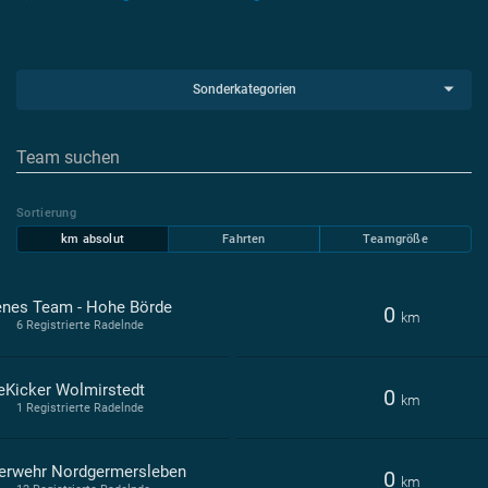
Sonderkategorien
Sortierung
km absolut
Fahrten
Teamgröße
enes Team - Hohe Börde
0
km
6 Registrierte Radelnde
eKicker Wolmirstedt
0
km
1 Registrierte Radelnde
erwehr Nordgermersleben
0
km