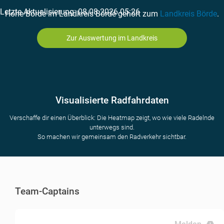
Letzte Aktualisierung: 08.08.2026 05:26
Hohe Börde im Landkreis Börde gehört zum
Landkreis Börde
.
Zur Auswertung im Landkreis
Visualisierte Radfahrdaten
Verschaffe dir einen Überblick: Die Heatmap zeigt, wo wie viele Radelnde
unterwegs sind.
So machen wir gemeinsam den Radverkehr sichtbar.
Team-Captains