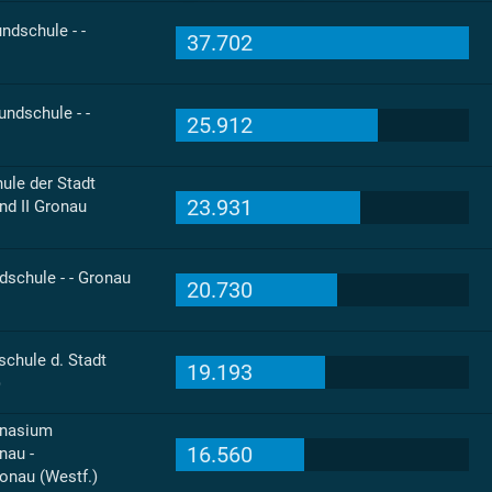
ndschule - -
37.702
ndschule - -
25.912
ule der Stadt
23.931
nd II Gronau
dschule - - Gronau
20.730
chule d. Stadt
19.193
)
mnasium
16.560
nau -
ronau (Westf.)