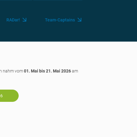
RADar!
Team-Captains
ken nahm vom
01. Mai bis 21. Mai 2026
am
26