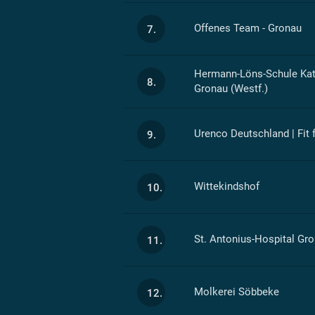
Offenes Team - Gronau
7.
Hermann-Löns-Schule Kath
8.
Gronau (Westf.)
Urenco Deutschland | Fit 
9.
Wittekindshof
10.
St. Antonius-Hospital G
11.
Molkerei Söbbeke
12.