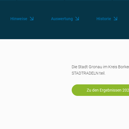
Hinweise
Auswertung
Historie
Die Stadt Gronau im Kreis Bor
STADTRADELN teil.
Zu den Ergebnissen 20