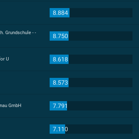
8.884
. Grundschule - -
8.750
8.618
for U
8.573
7.791
ronau GmbH
7.110