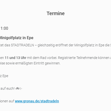
Termine
11:00
inigolfplatz in Epe
tet das STADTRADELN – gleichzeitig eröffnet der Minigolfplatz in Epe die 
hen
11 und 13 Uhr
mit dem Rad vorbei. Registrierte Teilnehmende können
ise sowie ermäßigten Eintritt gewinnen.
tz Epe
 auf euch! 🚲✨
ionen auf
www.gronau.de/stadtradeln