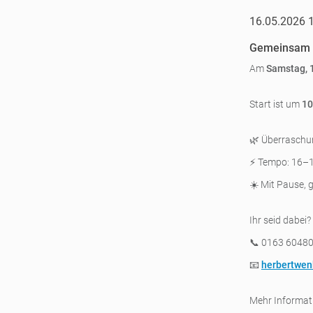
16.05.2026 
Gemeinsam 
Am
Samstag, 
Start ist um
10
🌿 Überraschu
⚡ Tempo: 16–
☀️ Mit Pause, 
Ihr seid dabei
📞 0163 6048
📧
herbertwen
Mehr Informat