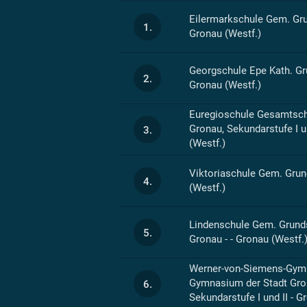
Eilermarkschule Gem. Gru
1.
Gronau (Westf.)
Georgschule Epe Kath. Gru
2.
Gronau (Westf.)
Euregioschule Gesamtsch
Gronau, Sekundarstufe I u
3.
(Westf.)
Viktoriaschule Gem. Grun
4.
(Westf.)
Lindenschule Gem. Grunds
5.
Gronau - - Gronau (Westf.
Werner-von-Siemens-Gy
Gymnasium der Stadt Gro
6.
Sekundarstufe I und II - G