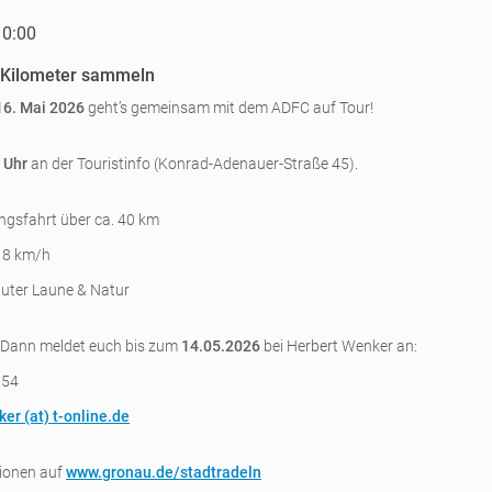
10:00
Kilometer sammeln
16. Mai 2026
geht’s gemeinsam mit dem ADFC auf Tour!
 Uhr
an der Touristinfo (Konrad-Adenauer-Straße 45).
ngsfahrt über ca. 40 km
18 km/h
guter Laune & Natur
? Dann meldet euch bis zum
14.05.2026
bei Herbert Wenker an:
054
ker (a
t) t-online.de
ionen auf
www.gronau.de/stadtradeln