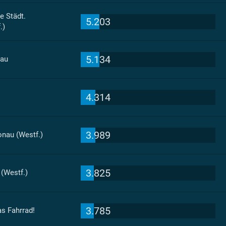
e Städt.
5.203
.)
5.134
nau
4.314
3.989
nau (Westf.)
3.825
(Westf.)
3.785
as Fahrrad!